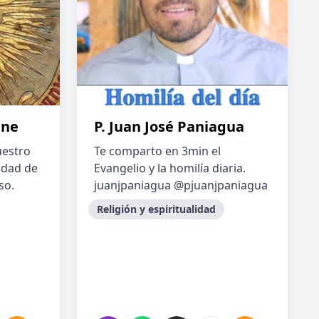
ine
P. Juan José Paniagua
uestro
Te comparto en 3min el
nidad de
Evangelio y la homilía diaria.
so.
juanjpaniagua @pjuanjpaniagua
Religión y espiritualidad