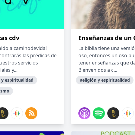
cas cdv
Enseñanzas de un 
nido a caminodevida!
La biblia tiene una versió
contrarás las prédicas de
oso, entonces un oso p
uestros servicios
tener enseñanzas que da
ales y...
Bienvenidos a c...
 y espiritualidad
Religión y espiritualidad
nismo