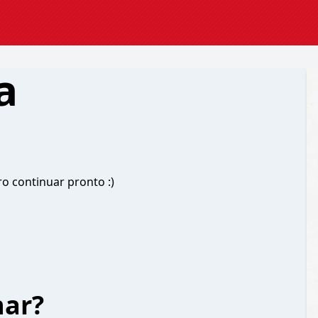
a
ro continuar pronto :)
har?