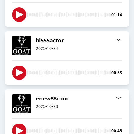
01:14
bl555actor
2025-10-24
00:53
enew88com
2025-10-23
00:45