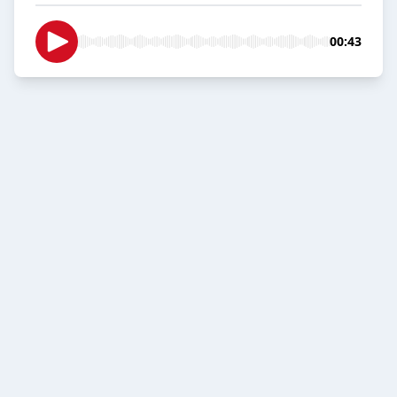
00:43