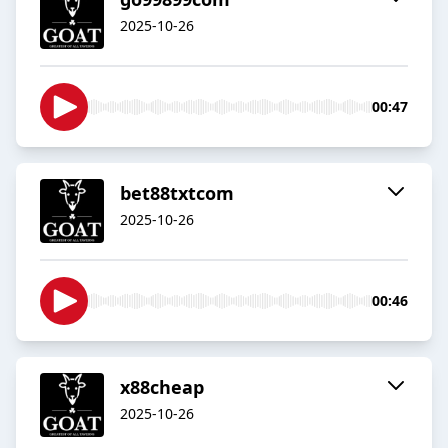
2025-10-26
00:47
bet88txtcom
2025-10-26
00:46
x88cheap
2025-10-26