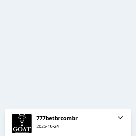
777betbrcombr
2025-10-24