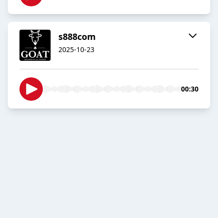
s888com
2025-10-23
00:30