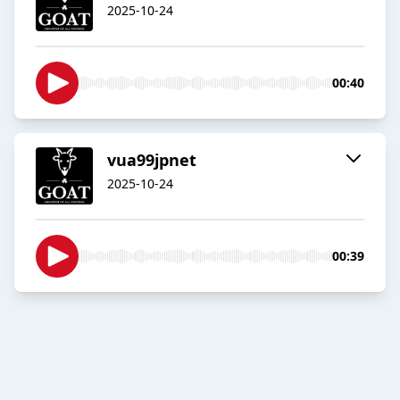
2025-10-24
00:40
vua99jpnet
2025-10-24
00:39