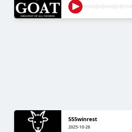
555winrest
2025-10-26