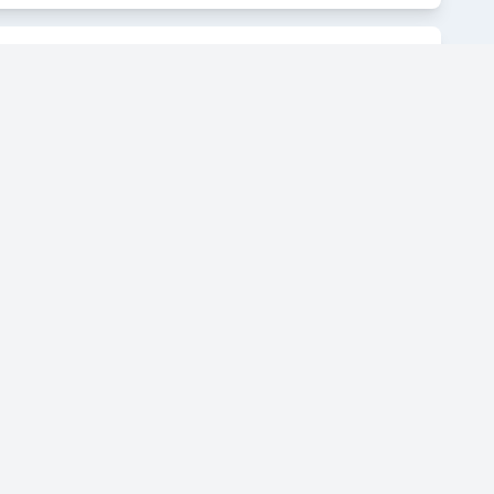
00:43