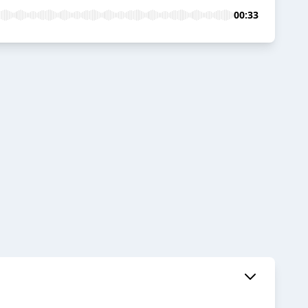
00:33