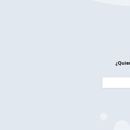
¿Quier