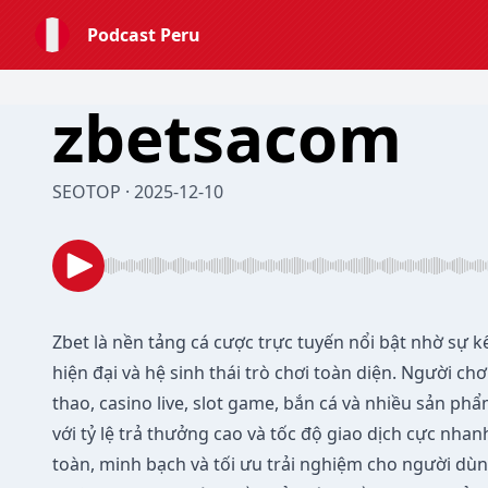
Podcast Peru
zbetsacom
SEOTOP · 2025-12-10
Zbet
là nền tảng cá cược trực tuyến nổi bật nhờ sự 
hiện đại và hệ sinh thái trò chơi toàn diện. Người chơ
thao, casino live, slot game, bắn cá và nhiều sản phẩ
với tỷ lệ trả thưởng cao và tốc độ giao dịch cực nha
toàn, minh bạch và tối ưu trải nghiệm cho người dùn