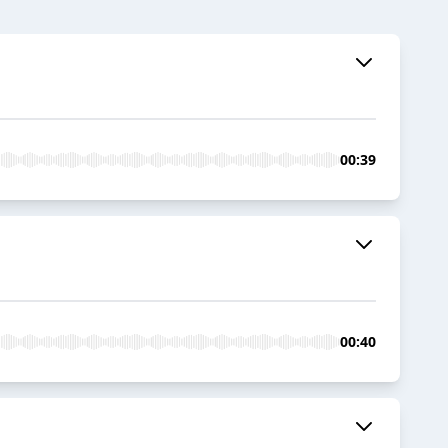
00:39
00:40