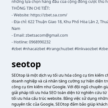
những lựa chọn hàng đầu của cộng đồng cược thủ hi
THÔNG TIN CHI TIẾT:
- Website:
https://zbet.sa.com/
- Địa chỉ: 622 Thuận Giao 18, Khu Phố Hòa Lân 2, Thu
Nam
- Email:
zbetsacom@gmail.com
- Hotline: 0968990232
#zbet #nhacaizbet #trangchuzbet #linkvaozbet #zb
seotop
SEOtop là một dịch vụ tối ưu hóa công cụ tìm kiếm c
doanh nghiệp và cá nhân tăng cường sự hiện diện trự
công cụ tìm kiếm như Google. Với đội ngũ chuyên gi
giải pháp tối ưu hóa SEO toàn diện từ nghiên cứu t
tối ưu hóa cấu trúc website. Bằng việc sử dụng những
nguyên tắc của Google, SEOtop đảm bảo giúp khách 