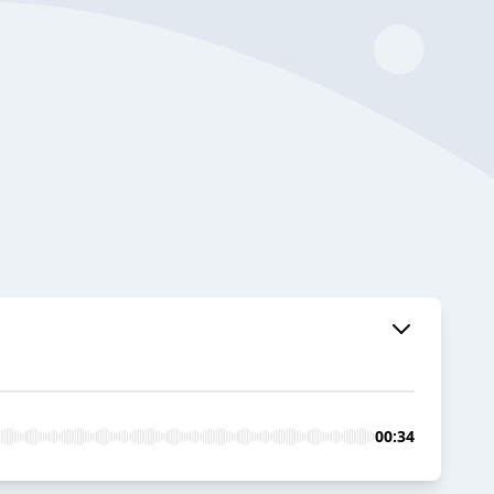
00:34