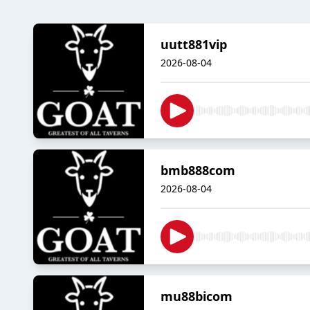
uutt881vip
2026-08-04
bmb888com
2026-08-04
mu88bicom