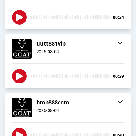
00:34
uutt881vip
2026-08-04
00:39
bmb888com
2026-08-04
00:40