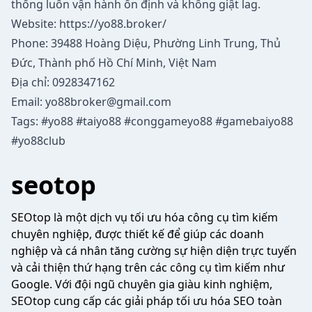
thống luôn vận hành ổn định và không giật lag.
Website:
https://yo88.broker/
Phone: 39488 Hoàng Diệu, Phường Linh Trung, Thủ
Đức, Thành phố Hồ Chí Minh, Việt Nam
Địa chỉ: 0928347162
Email:
yo88broker@gmail.com
Tags: #yo88 #taiyo88 #conggameyo88 #gamebaiyo88
#yo88club
seotop
SEOtop là một dịch vụ tối ưu hóa công cụ tìm kiếm
chuyên nghiệp, được thiết kế để giúp các doanh
nghiệp và cá nhân tăng cường sự hiện diện trực tuyến
và cải thiện thứ hạng trên các công cụ tìm kiếm như
Google. Với đội ngũ chuyên gia giàu kinh nghiệm,
SEOtop cung cấp các giải pháp tối ưu hóa SEO toàn