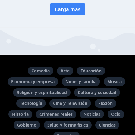
Carga más
Comedia
Arte
Educación
Economía y empresa
Niños y familia
Música
Religión y espiritualidad
Cultura y sociedad
Tecnología
Cine y Televisión
Ficción
Historia
Crímenes reales
Noticias
Ocio
Gobierno
Salud y forma física
Ciencias