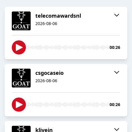
telecomawardsnl
2026-08-06
00:26
csgocaseio
2026-08-06
00:26
klivein