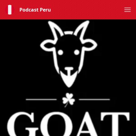
Podcast Peru