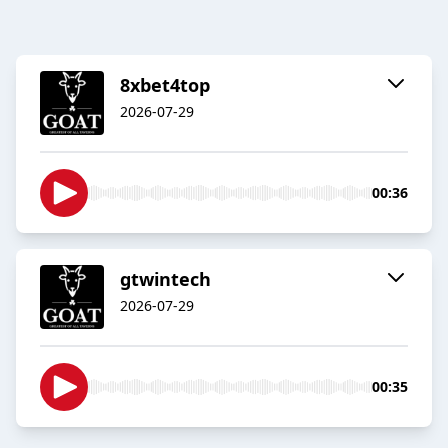
8xbet4top
2026-07-29
00:36
gtwintech
2026-07-29
00:35