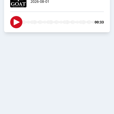
2026-08-01
00:33