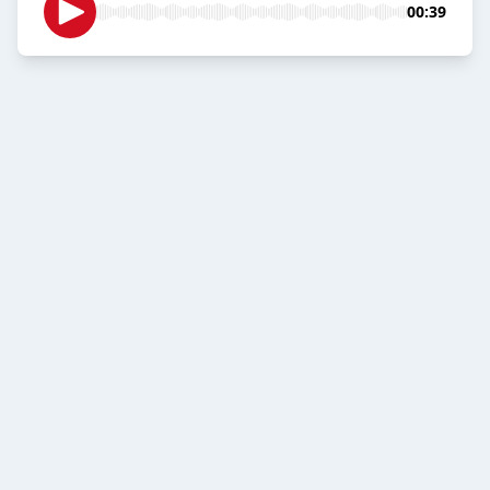
00:39