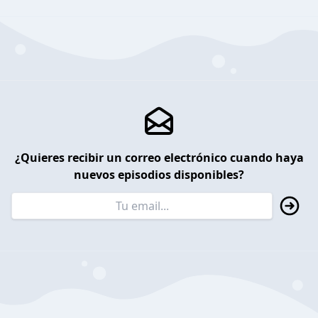
¿Quieres recibir un correo electrónico cuando haya
nuevos episodios disponibles?