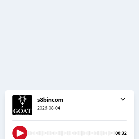
s8bincom
2026-08-04
00:32