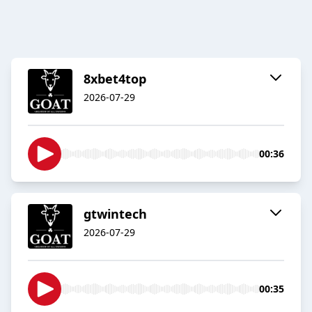
8xbet4top
2026-07-29
00:36
gtwintech
2026-07-29
00:35