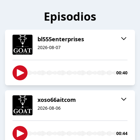
Episodios
bl555enterprises
2026-08-07
00:40
xoso66aitcom
2026-08-06
00:44