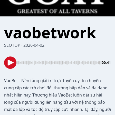
vaobetwork
SEOTOP · 2026-04-02
00:41
VaoBet
- Nền tảng giải trí trực tuyến uy tín chuyên
cung cấp các trò chơi đổi thưởng hấp dẫn và đa dạng
nhất hiện nay. Thương hiệu VaoBet luôn đặt sự hài
lòng của người dùng lên hàng đầu với hệ thống bảo
mật đa lớp và tốc độ truy cập cực nhanh. Tại đây, người