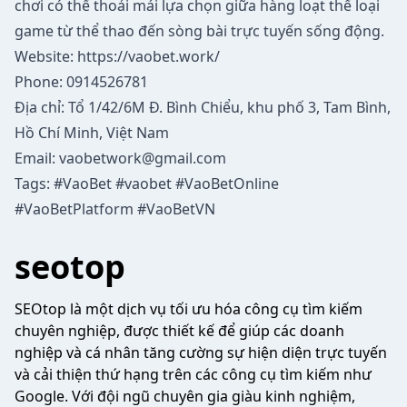
chơi có thể thoải mái lựa chọn giữa hàng loạt thể loại
game từ thể thao đến sòng bài trực tuyến sống động.
Website:
https://vaobet.work/
Phone: 0914526781
Địa chỉ: Tổ 1/42/6M Đ. Bình Chiểu, khu phố 3, Tam Bình,
Hồ Chí Minh, Việt Nam
Email:
vaobetwork@gmail.com
Tags: #VaoBet #vaobet #VaoBetOnline
#VaoBetPlatform #VaoBetVN
seotop
SEOtop là một dịch vụ tối ưu hóa công cụ tìm kiếm
chuyên nghiệp, được thiết kế để giúp các doanh
nghiệp và cá nhân tăng cường sự hiện diện trực tuyến
và cải thiện thứ hạng trên các công cụ tìm kiếm như
Google. Với đội ngũ chuyên gia giàu kinh nghiệm,