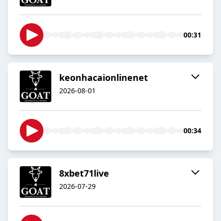
00:31
keonhacaionlinenet
2026-08-01
00:34
8xbet71live
2026-07-29