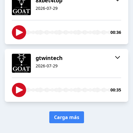
8xbet4top
2026-07-29
00:36
gtwintech
2026-07-29
00:35
Carga más