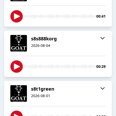
00:41
s8s888korg
2026-08-04
00:29
s8t1green
2026-08-01