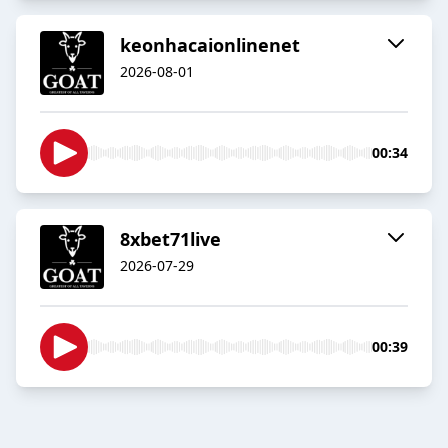
keonhacaionlinenet
2026-08-01
00:34
8xbet71live
2026-07-29
00:39