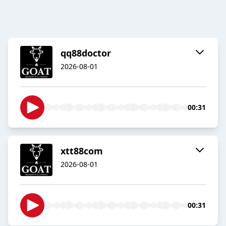
qq88doctor
2026-08-01
00:31
xtt88com
2026-08-01
00:31