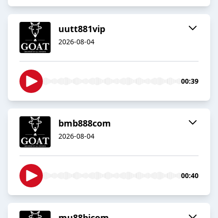
uutt881vip
2026-08-04
00:39
bmb888com
2026-08-04
00:40
mu88bicom