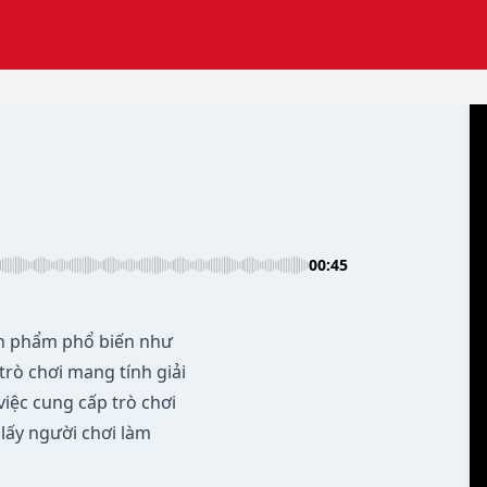
00:45
sản phẩm phổ biến như
 trò chơi mang tính giải
việc cung cấp trò chơi
lấy người chơi làm