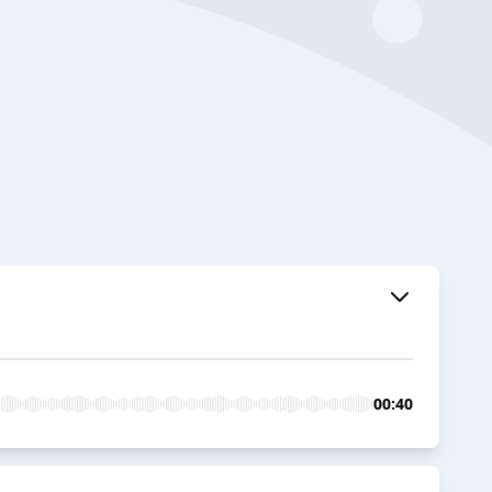
00:40