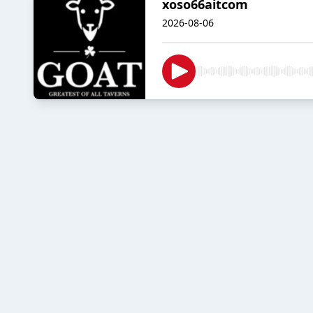
xoso66aitcom
2026-08-06