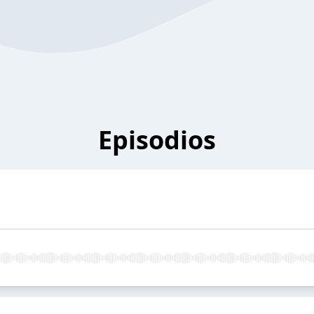
Episodios