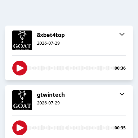
8xbet4top
2026-07-29
00:36
gtwintech
2026-07-29
00:35