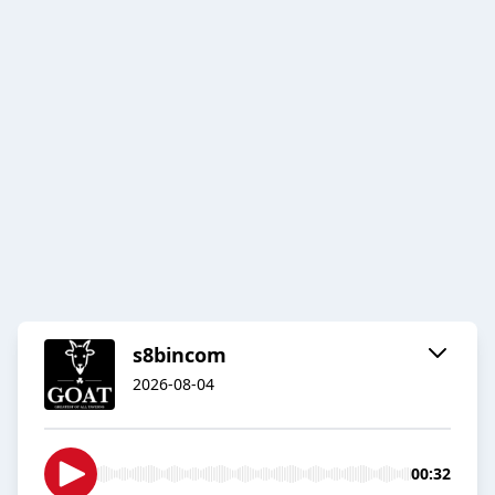
s8bincom
2026-08-04
00:32