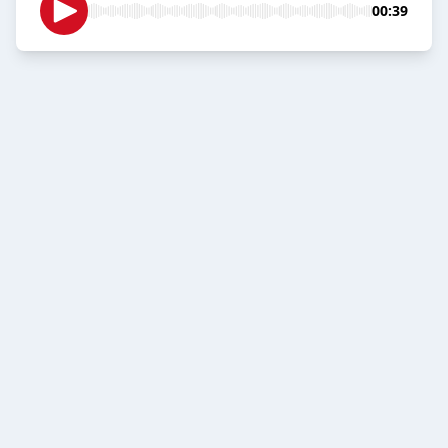
00:39