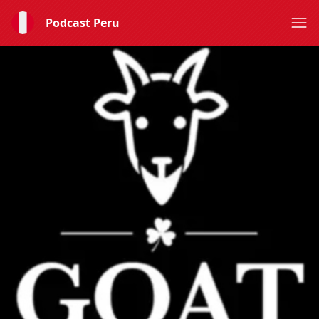
Podcast Peru