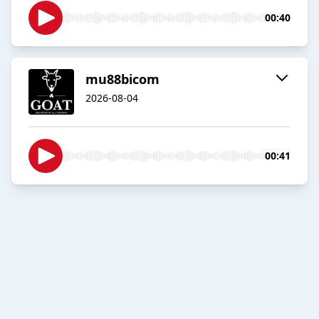
00:40
mu88bicom
2026-08-04
00:41