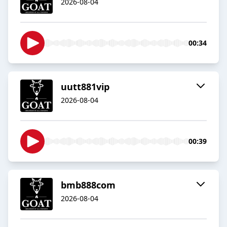
2026-08-04
00:34
uutt881vip
2026-08-04
00:39
bmb888com
2026-08-04