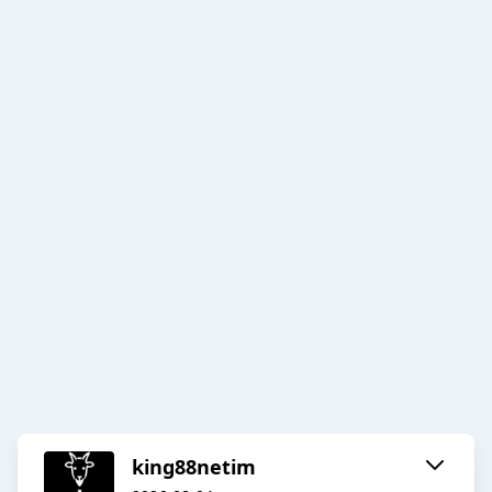
king88netim