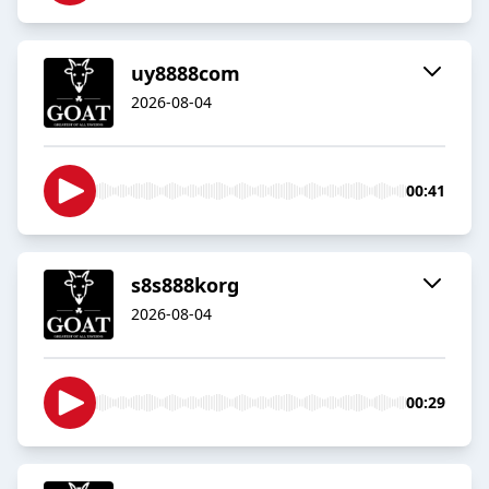
uy8888com
2026-08-04
00:41
s8s888korg
2026-08-04
00:29