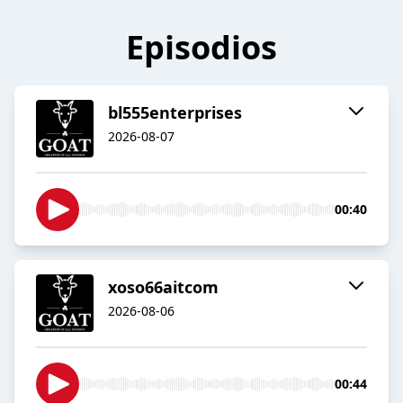
Episodios
bl555enterprises
2026-08-07
00:40
xoso66aitcom
2026-08-06
00:44