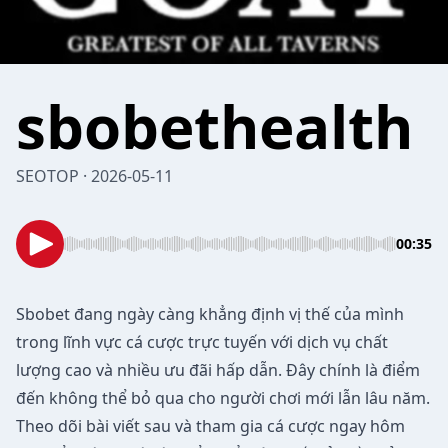
sbobethealth
SEOTOP · 2026-05-11
00:35
Sbobet
đang ngày càng khẳng định vị thế của mình
trong lĩnh vực cá cược trực tuyến với dịch vụ chất
lượng cao và nhiều ưu đãi hấp dẫn. Đây chính là điểm
đến không thể bỏ qua cho người chơi mới lẫn lâu năm.
Theo dõi bài viết sau và tham gia cá cược ngay hôm