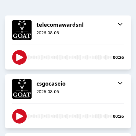
telecomawardsnl
2026-08-06
00:26
csgocaseio
2026-08-06
00:26