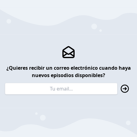
¿Quieres recibir un correo electrónico cuando haya
nuevos episodios disponibles?