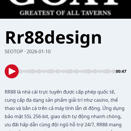
Rr88design
SEOTOP · 2026-01-10
00:47
RR88
là nhà cái trực tuyến được cấp phép quốc tế,
cung cấp đa dạng sản phẩm giải trí như casino, thể
thao và bắn cá trên cả máy tính lẫn di động. Ứng dụng
bảo mật SSL 256-bit, giao dịch tự động nhanh chóng,
ưu đãi hấp dẫn cùng đội ngũ hỗ trợ 24/7, RR88 mang