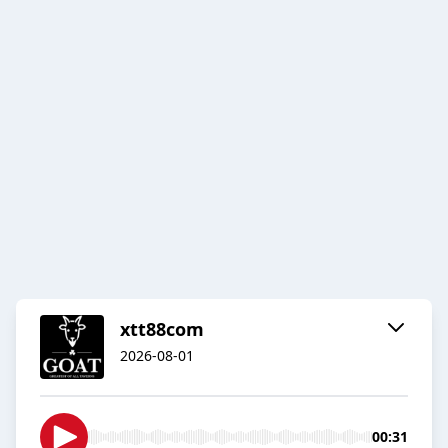
xtt88com
2026-08-01
00:31