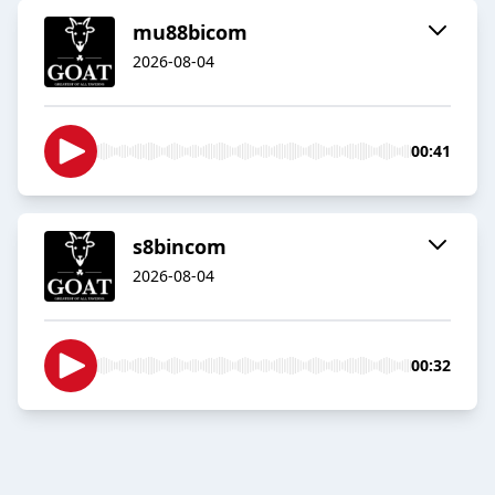
mu88bicom
2026-08-04
00:41
s8bincom
2026-08-04
00:32