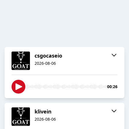
csgocaseio
2026-08-06
00:26
klivein
2026-08-06