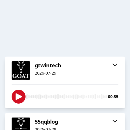
gtwintech
2026-07-29
00:35
55qqblog
2026-07-29