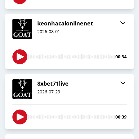
keonhacaionlinenet
2026-08-01
00:34
8xbet71live
2026-07-29
00:39