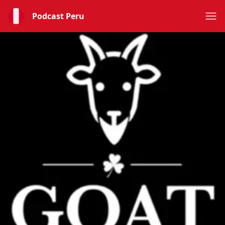
Podcast Peru