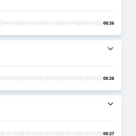
00:26
00:26
00:27