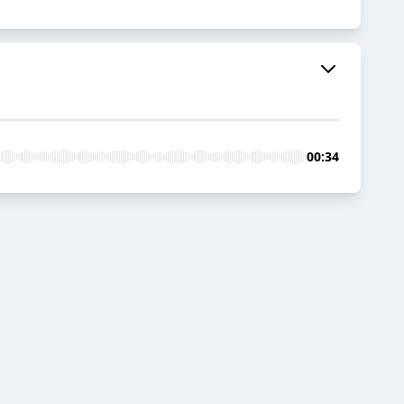
00:34