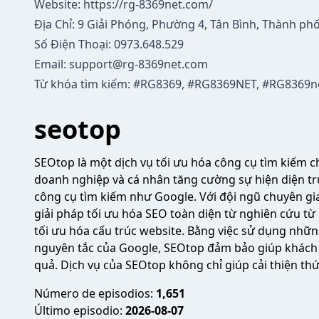
Website:
https://rg-8369net.com/
Địa Chỉ: 9 Giải Phóng, Phường 4, Tân Bình, Thành ph
Số Điện Thoại: 0973.648.529
Email:
support@rg-8369net.com
Từ khóa tìm kiếm: #RG8369, #RG8369NET, #RG8369
seotop
SEOtop là một dịch vụ tối ưu hóa công cụ tìm kiếm c
doanh nghiệp và cá nhân tăng cường sự hiện diện trự
công cụ tìm kiếm như Google. Với đội ngũ chuyên gi
giải pháp tối ưu hóa SEO toàn diện từ nghiên cứu t
tối ưu hóa cấu trúc website. Bằng việc sử dụng những
nguyên tắc của Google, SEOtop đảm bảo giúp khách 
quả. Dịch vụ của SEOtop không chỉ giúp cải thiện th
Número de episodios:
1,651
Último episodio:
2026-08-07