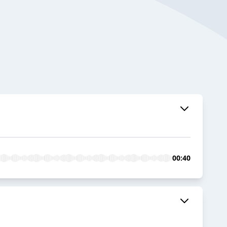
00:40