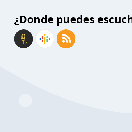
¿Donde puedes escuc