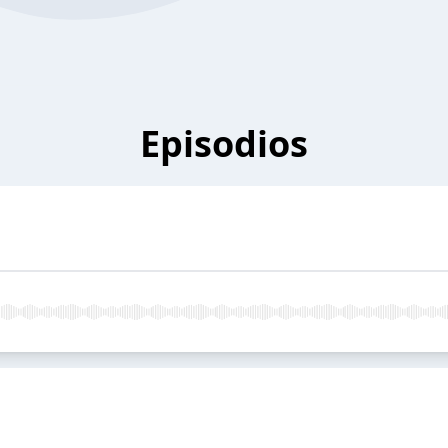
Episodios