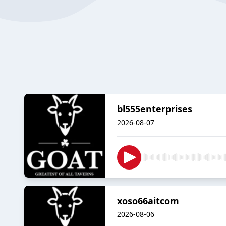
bl555enterprises
2026-08-07
xoso66aitcom
2026-08-06