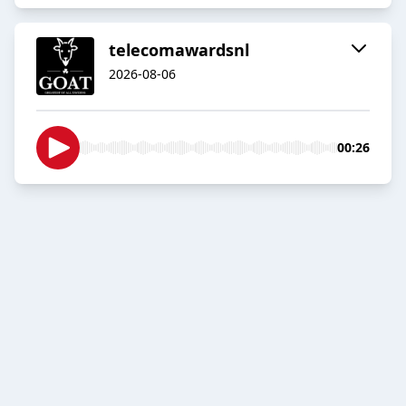
telecomawardsnl
2026-08-06
00:26