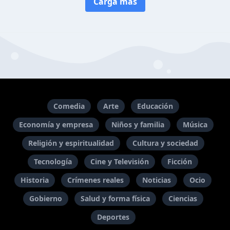
Carga más
Comedia
Arte
Educación
Economía y empresa
Niños y familia
Música
Religión y espiritualidad
Cultura y sociedad
Tecnología
Cine y Televisión
Ficción
Historia
Crímenes reales
Noticias
Ocio
Gobierno
Salud y forma física
Ciencias
Deportes