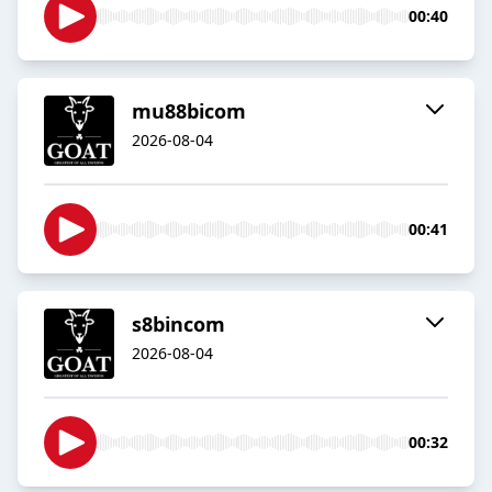
00:40
mu88bicom
2026-08-04
00:41
s8bincom
2026-08-04
00:32