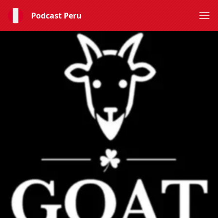
Podcast Peru