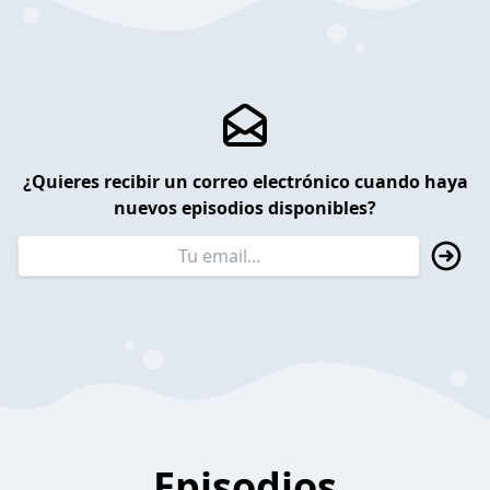
¿Quieres recibir un correo electrónico cuando haya
nuevos episodios disponibles?
Episodios