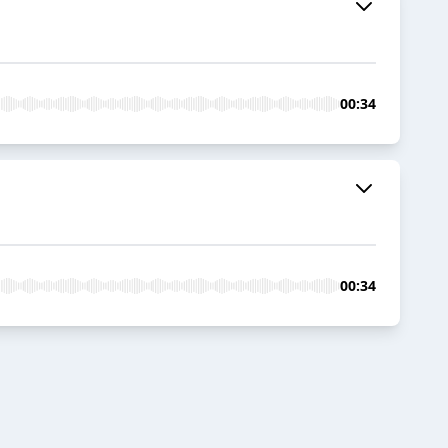
00:34
00:34