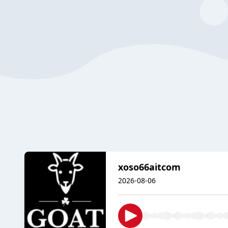
xoso66aitcom
2026-08-06