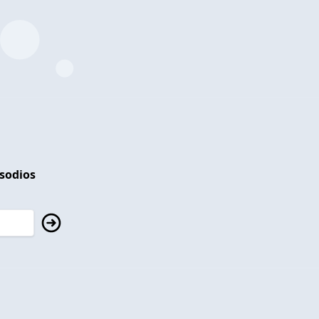
isodios