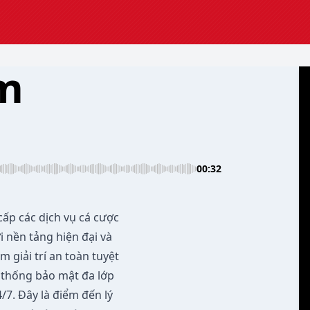
m
00:32
 cấp các dịch vụ cá cược
i nền tảng hiện đại và
giải trí an toàn tuyệt
ệ thống bảo mật đa lớp
7. Đây là điểm đến lý