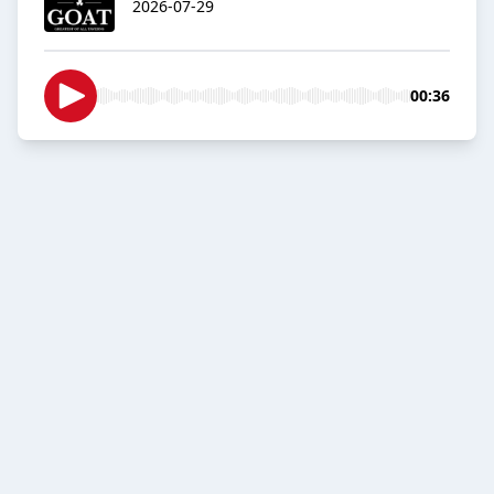
2026-07-29
00:36