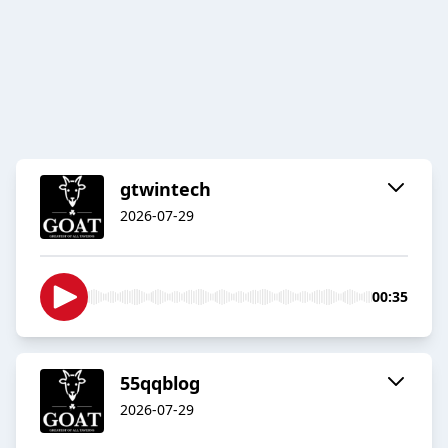
gtwintech
2026-07-29
00:35
55qqblog
2026-07-29