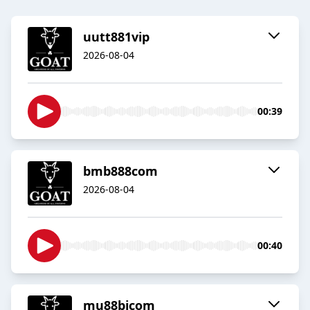
uutt881vip
2026-08-04
00:39
bmb888com
2026-08-04
00:40
mu88bicom