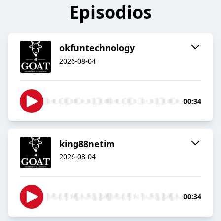
Episodios
okfuntechnology
2026-08-04
00:34
king88netim
2026-08-04
00:34