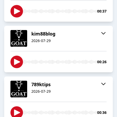
00:37
kim88blog
2026-07-29
00:26
789ktips
2026-07-29
00:36