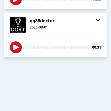
qq88doctor
2026-08-01
00:31