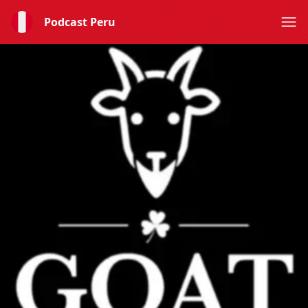
Podcast Peru