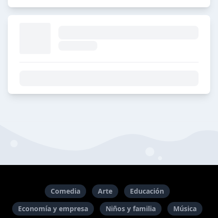
Comedia
Arte
Educación
Economía y empresa
Niños y familia
Música