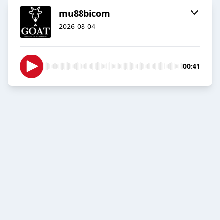
mu88bicom
2026-08-04
00:41