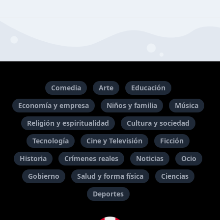
Comedia
Arte
Educación
Economía y empresa
Niños y familia
Música
Religión y espiritualidad
Cultura y sociedad
Tecnología
Cine y Televisión
Ficción
Historia
Crímenes reales
Noticias
Ocio
Gobierno
Salud y forma física
Ciencias
Deportes