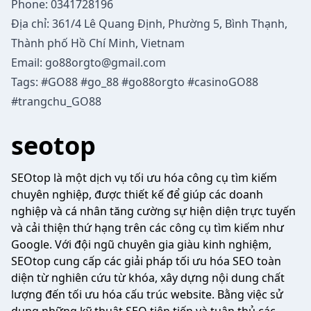
Phone: 0341728196
Địa chỉ: 361/4 Lê Quang Định, Phường 5, Bình Thạnh,
Thành phố Hồ Chí Minh, Vietnam
Email:
go88orgto@gmail.com
Tags: #GO88 #go_88 #go88orgto #casinoGO88
#trangchu_GO88
seotop
SEOtop là một dịch vụ tối ưu hóa công cụ tìm kiếm
chuyên nghiệp, được thiết kế để giúp các doanh
nghiệp và cá nhân tăng cường sự hiện diện trực tuyến
và cải thiện thứ hạng trên các công cụ tìm kiếm như
Google. Với đội ngũ chuyên gia giàu kinh nghiệm,
SEOtop cung cấp các giải pháp tối ưu hóa SEO toàn
diện từ nghiên cứu từ khóa, xây dựng nội dung chất
lượng đến tối ưu hóa cấu trúc website. Bằng việc sử