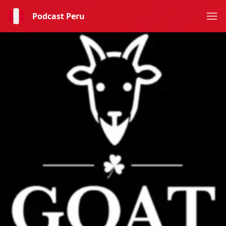
Podcast Peru