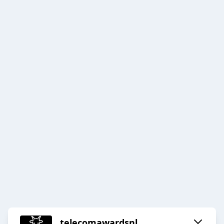
telecomawardsnl