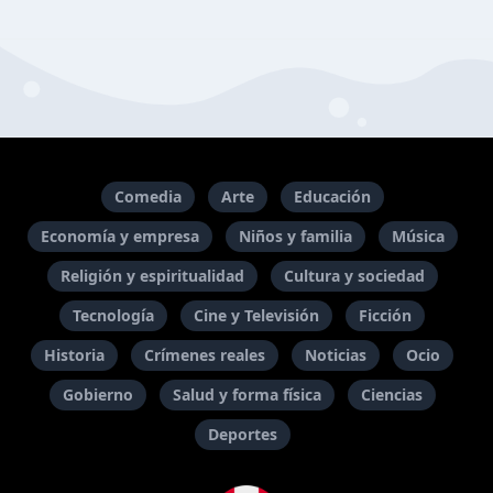
Comedia
Arte
Educación
Economía y empresa
Niños y familia
Música
Religión y espiritualidad
Cultura y sociedad
Tecnología
Cine y Televisión
Ficción
Historia
Crímenes reales
Noticias
Ocio
Gobierno
Salud y forma física
Ciencias
Deportes