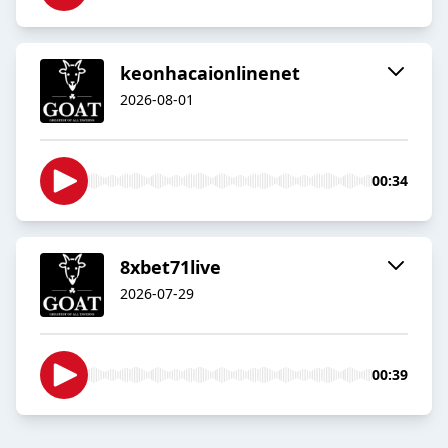
keonhacaionlinenet
2026-08-01
00:34
8xbet71live
2026-07-29
00:39