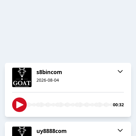
s8bincom
2026-08-04
00:32
uy8888com