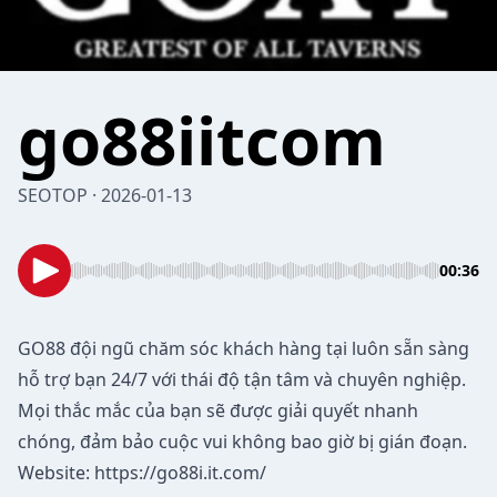
go88iitcom
SEOTOP · 2026-01-13
00:36
GO88
đội ngũ chăm sóc khách hàng tại luôn sẵn sàng
hỗ trợ bạn 24/7 với thái độ tận tâm và chuyên nghiệp.
Mọi thắc mắc của bạn sẽ được giải quyết nhanh
chóng, đảm bảo cuộc vui không bao giờ bị gián đoạn.
Website:
https://go88i.it.com/