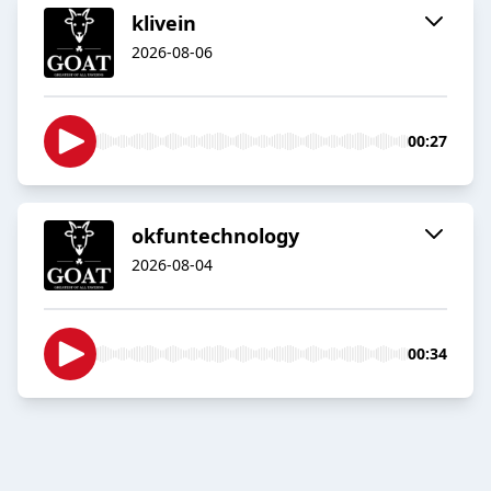
klivein
2026-08-06
00:27
okfuntechnology
2026-08-04
00:34