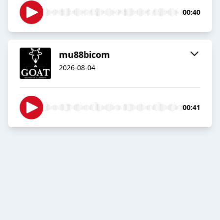
00:40
mu88bicom
2026-08-04
00:41