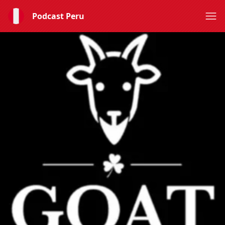
Podcast Peru