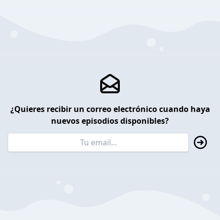
¿Quieres recibir un correo electrónico cuando haya
nuevos episodios disponibles?