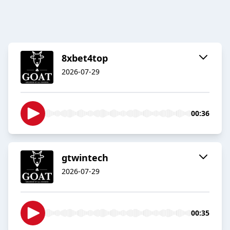
8xbet4top
2026-07-29
00:36
gtwintech
2026-07-29
00:35