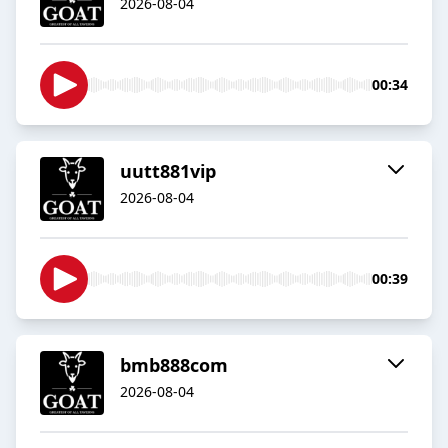
2026-08-04
00:34
uutt881vip
2026-08-04
00:39
bmb888com
2026-08-04