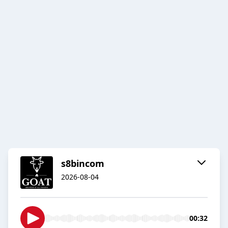
s8bincom
2026-08-04
00:32