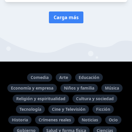
Carga más
Comedia
Arte
Educación
Economía y empresa
Niños y familia
Música
Religión y espiritualidad
Cultura y sociedad
Tecnología
Cine y Televisión
Ficción
Historia
Crímenes reales
Noticias
Ocio
Gobierno
Salud y forma física
Ciencias