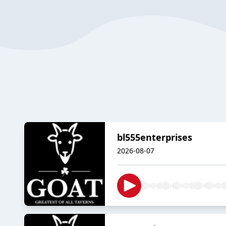
bl555enterprises
2026-08-07