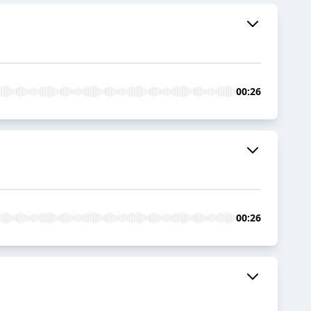
00:26
00:26