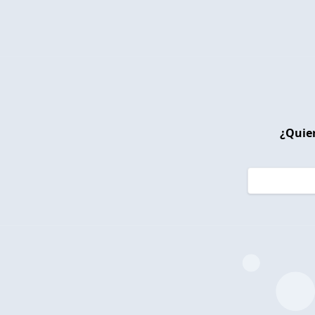
¿Quier