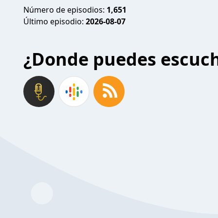
Número de episodios:
1,651
Último episodio:
2026-08-07
¿Donde puedes escuc