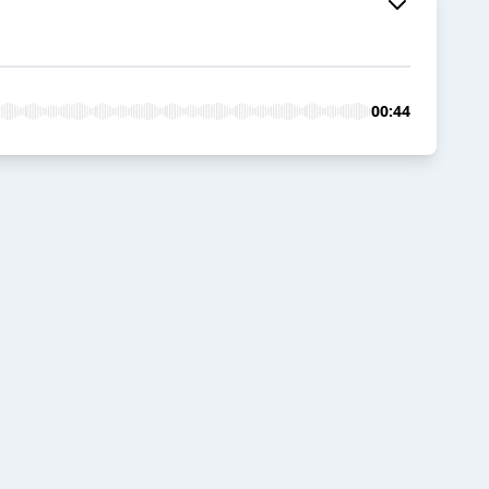
00:44