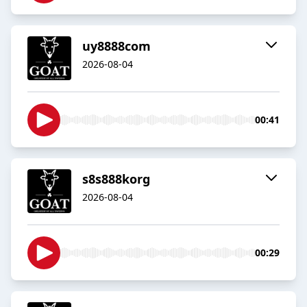
uy8888com
2026-08-04
00:41
s8s888korg
2026-08-04
00:29