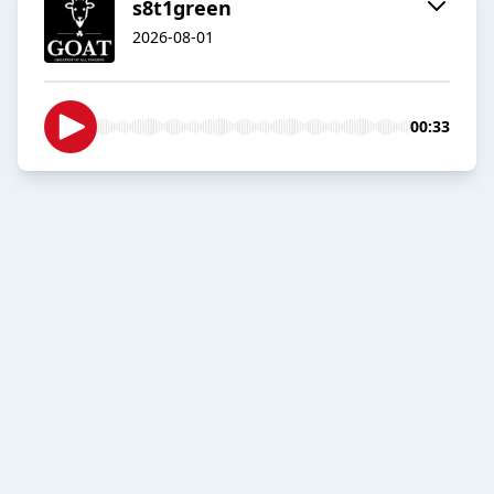
s8t1green
2026-08-01
00:33