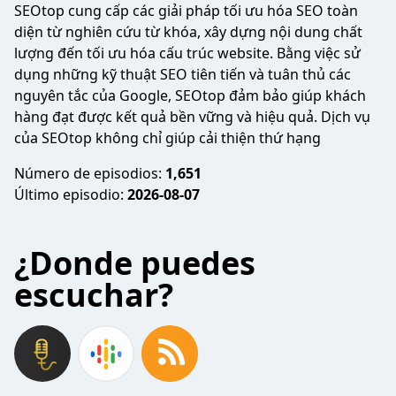
SEOtop cung cấp các giải pháp tối ưu hóa SEO toàn
diện từ nghiên cứu từ khóa, xây dựng nội dung chất
lượng đến tối ưu hóa cấu trúc website. Bằng việc sử
dụng những kỹ thuật SEO tiên tiến và tuân thủ các
nguyên tắc của Google, SEOtop đảm bảo giúp khách
hàng đạt được kết quả bền vững và hiệu quả. Dịch vụ
của SEOtop không chỉ giúp cải thiện thứ hạng
Número de episodios:
1,651
Último episodio:
2026-08-07
¿Donde puedes
escuchar?