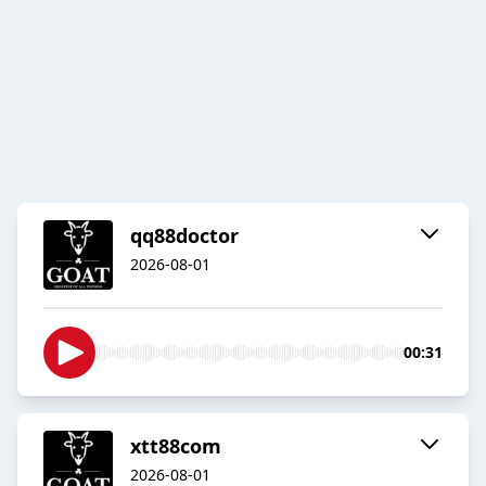
qq88doctor
2026-08-01
00:31
xtt88com
2026-08-01