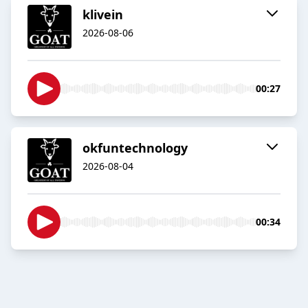
klivein
2026-08-06
00:27
okfuntechnology
2026-08-04
00:34