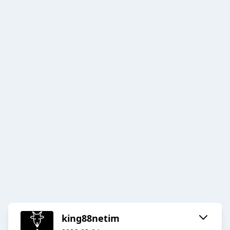
king88netim