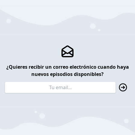
¿Quieres recibir un correo electrónico cuando haya
nuevos episodios disponibles?