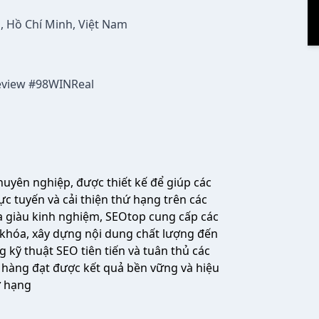
 Hồ Chí Minh, Việt Nam
view #98WINReal
huyên nghiệp, được thiết kế để giúp các
c tuyến và cải thiện thứ hạng trên các
a giàu kinh nghiệm, SEOtop cung cấp các
ừ khóa, xây dựng nội dung chất lượng đến
 kỹ thuật SEO tiên tiến và tuân thủ các
hàng đạt được kết quả bền vững và hiệu
ứ hạng