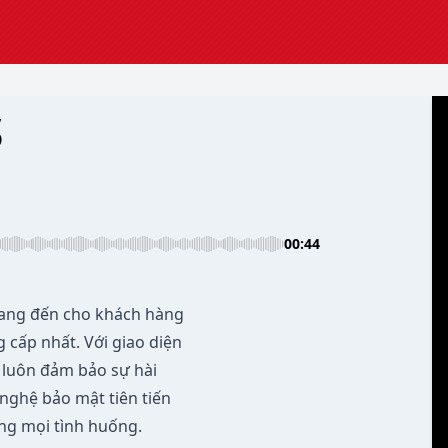
s
00:44
 mang đến cho khách hàng
g cấp nhất. Với giao diện
g luôn đảm bảo sự hài
 nghệ bảo mật tiên tiến
ong mọi tình huống.