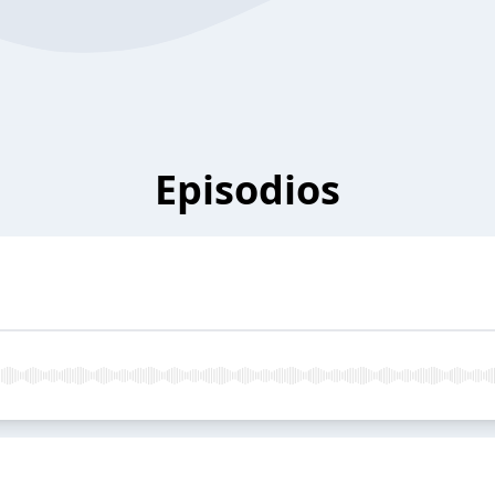
Episodios