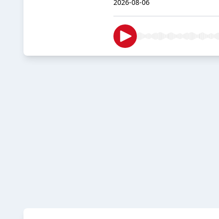
2026-08-06