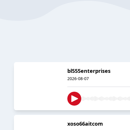
bl555enterprises
2026-08-07
xoso66aitcom