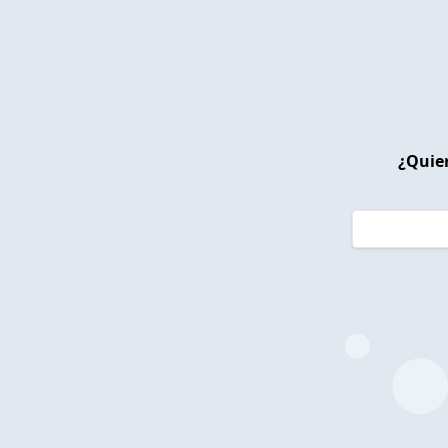
¿Quier