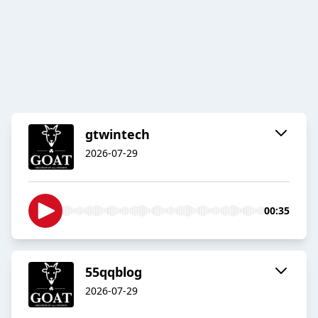
gtwintech
2026-07-29
00:35
55qqblog
2026-07-29