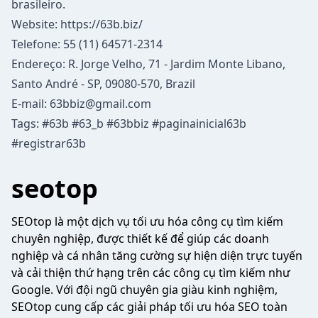
brasileiro.
Website:
https://63b.biz/
Telefone: 55 (11) 64571-2314
Endereço: R. Jorge Velho, 71 - Jardim Monte Libano,
Santo André - SP, 09080-570, Brazil
E-mail:
63bbiz@gmail.com
Tags: #63b #63_b #63bbiz #paginainicial63b
#registrar63b
seotop
SEOtop là một dịch vụ tối ưu hóa công cụ tìm kiếm
chuyên nghiệp, được thiết kế để giúp các doanh
nghiệp và cá nhân tăng cường sự hiện diện trực tuyến
và cải thiện thứ hạng trên các công cụ tìm kiếm như
Google. Với đội ngũ chuyên gia giàu kinh nghiệm,
SEOtop cung cấp các giải pháp tối ưu hóa SEO toàn