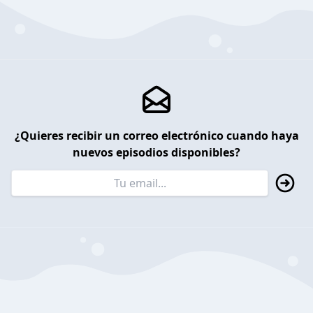
¿Quieres recibir un correo electrónico cuando haya
nuevos episodios disponibles?