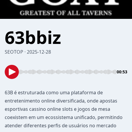
63bbiz
SEOTOP · 2025-12-28
00:53
63B
é estruturada como uma plataforma de
entretenimento online diversificada, onde apostas
esportivas cassino online slots e jogos de mesa
coexistem em um ecossistema unificado, permitindo
atender diferentes perfis de usuários no mercado