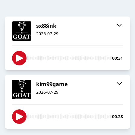
sx88ink
2026-07-29
00:31
kim99game
2026-07-29
00:28