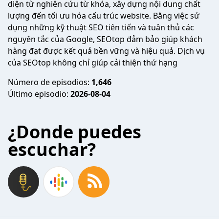
diện từ nghiên cứu từ khóa, xây dựng nội dung chất
lượng đến tối ưu hóa cấu trúc website. Bằng việc sử
dụng những kỹ thuật SEO tiên tiến và tuân thủ các
nguyên tắc của Google, SEOtop đảm bảo giúp khách
hàng đạt được kết quả bền vững và hiệu quả. Dịch vụ
của SEOtop không chỉ giúp cải thiện thứ hạng
Número de episodios:
1,646
Último episodio:
2026-08-04
¿Donde puedes
escuchar?