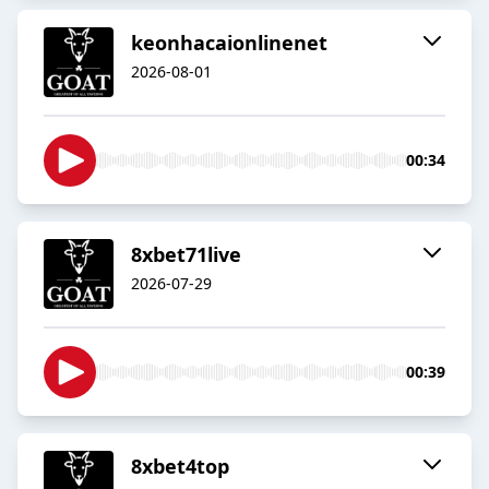
keonhacaionlinenet
2026-08-01
00:34
8xbet71live
2026-07-29
00:39
8xbet4top