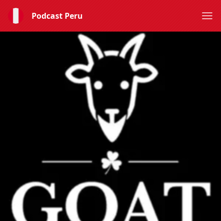
Podcast Peru