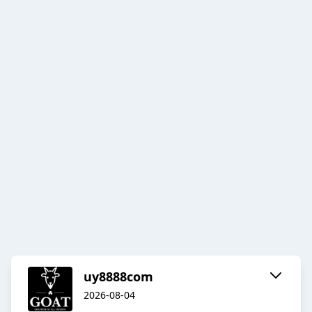
uy8888com
2026-08-04