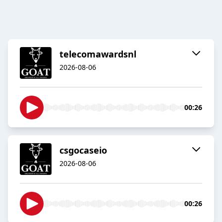
telecomawardsnl
2026-08-06
00:26
csgocaseio
2026-08-06
00:26