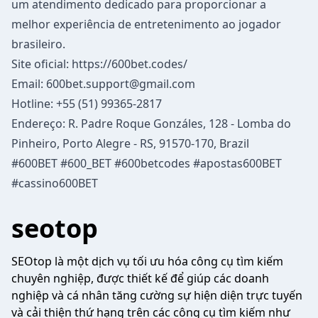
um atendimento dedicado para proporcionar a
melhor experiência de entretenimento ao jogador
brasileiro.
Site oficial:
https://600bet.codes/
Email:
600bet.support@gmail.com
Hotline: +55 (51) 99365-2817
Endereço: R. Padre Roque Gonzáles, 128 - Lomba do
Pinheiro, Porto Alegre - RS, 91570-170, Brazil
#600BET #600_BET #600betcodes #apostas600BET
#cassino600BET
seotop
SEOtop là một dịch vụ tối ưu hóa công cụ tìm kiếm
chuyên nghiệp, được thiết kế để giúp các doanh
nghiệp và cá nhân tăng cường sự hiện diện trực tuyến
và cải thiện thứ hạng trên các công cụ tìm kiếm như