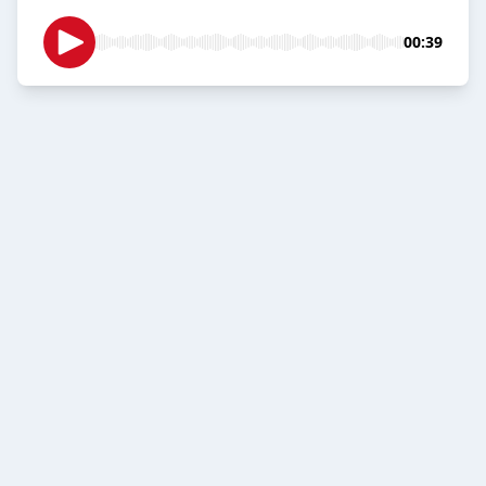
00:39