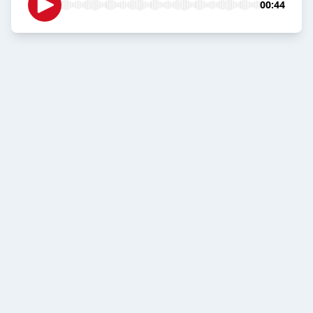
00:44