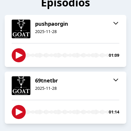
Episodios
pushpaorgin
2025-11-28
01:09
69tnetbr
2025-11-28
01:14