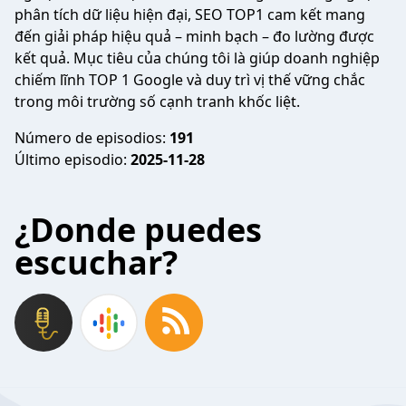
phân tích dữ liệu hiện đại, SEO TOP1 cam kết mang
đến giải pháp hiệu quả – minh bạch – đo lường được
kết quả. Mục tiêu của chúng tôi là giúp doanh nghiệp
chiếm lĩnh TOP 1 Google và duy trì vị thế vững chắc
trong môi trường số cạnh tranh khốc liệt.
Número de episodios:
191
Último episodio:
2025-11-28
¿Donde puedes
escuchar?