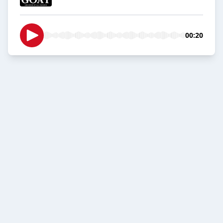
00:20