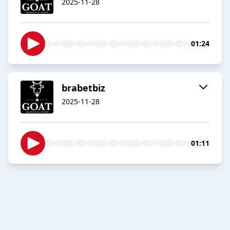
2025-11-28
01:24
brabetbiz
2025-11-28
01:11