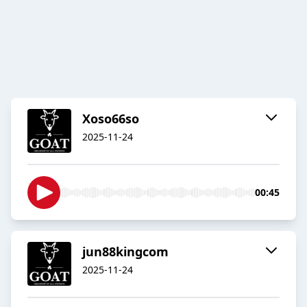
Xoso66so
2025-11-24
00:45
jun88kingcom
2025-11-24