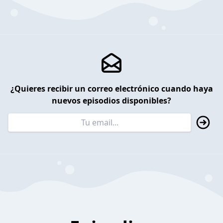
¿Quieres recibir un correo electrónico cuando haya
nuevos episodios disponibles?