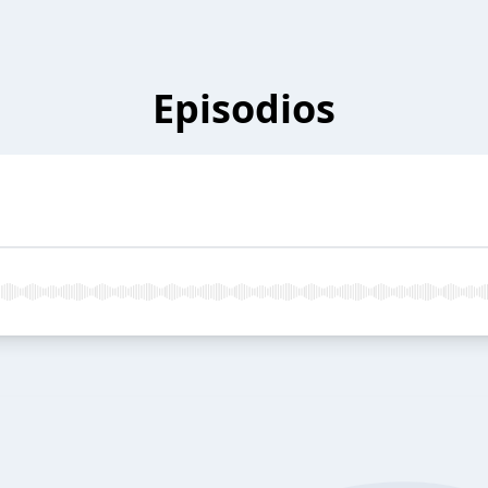
Episodios