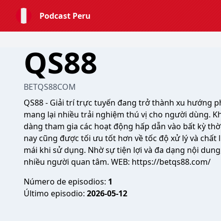
Podcast Peru
QS88
BETQS88COM
QS88
- Giải trí trực tuyến đang trở thành xu hướng 
mang lại nhiều trải nghiệm thú vị cho người dùng. K
dàng tham gia các hoạt động hấp dẫn vào bất kỳ thờ
nay cũng được tối ưu tốt hơn về tốc độ xử lý và chất
mái khi sử dụng. Nhờ sự tiện lợi và đa dạng nội dung
nhiều người quan tâm. WEB:
https://betqs88.com/
Número de episodios:
1
Último episodio:
2026-05-12