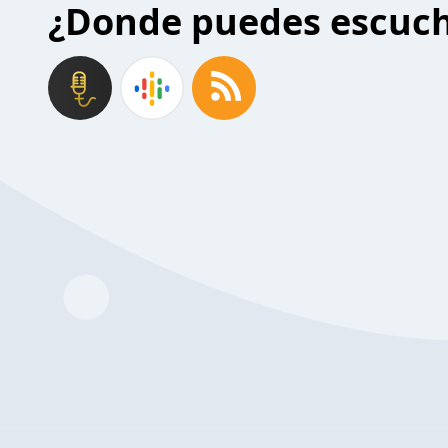
¿Donde puedes escuc