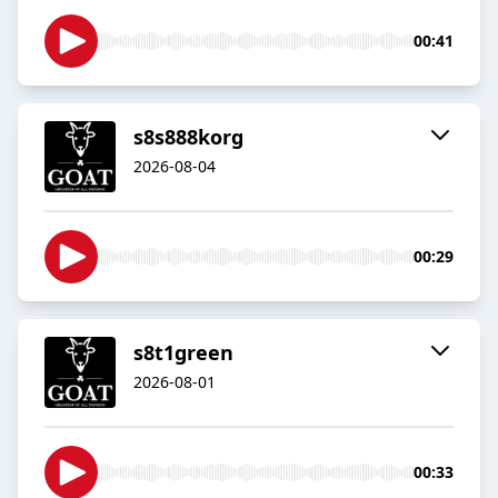
00:41
s8s888korg
2026-08-04
00:29
s8t1green
2026-08-01
00:33