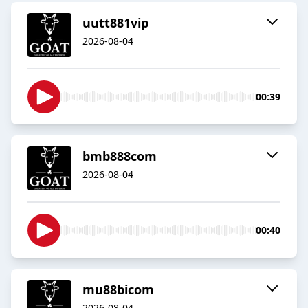
uutt881vip
2026-08-04
00:39
bmb888com
2026-08-04
00:40
mu88bicom
2026-08-04