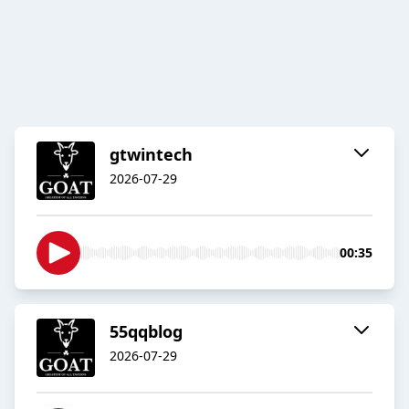
gtwintech
2026-07-29
00:35
55qqblog
2026-07-29