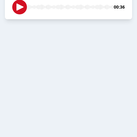
00:36