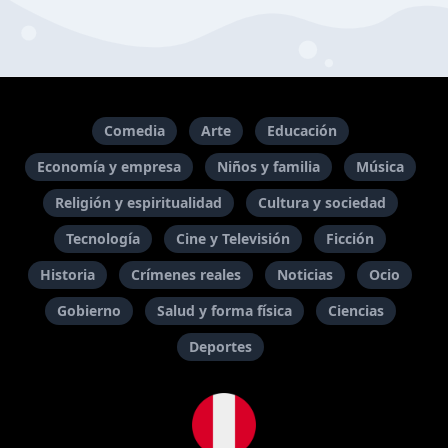
Comedia
Arte
Educación
Economía y empresa
Niños y familia
Música
Religión y espiritualidad
Cultura y sociedad
Tecnología
Cine y Televisión
Ficción
Historia
Crímenes reales
Noticias
Ocio
Gobierno
Salud y forma física
Ciencias
Deportes