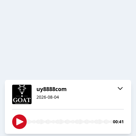
uy8888com
2026-08-04
00:41