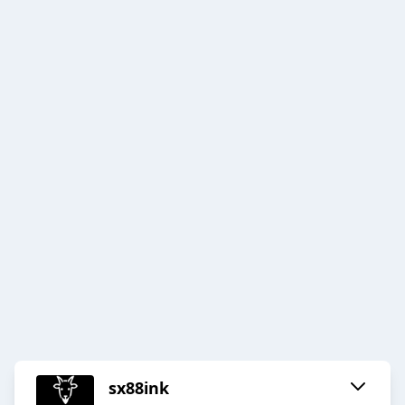
sx88ink