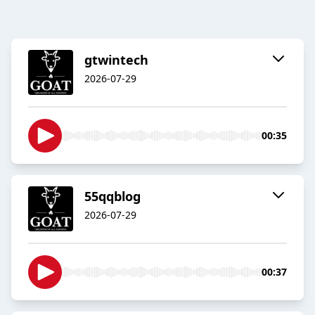
gtwintech
2026-07-29
00:35
55qqblog
2026-07-29
00:37