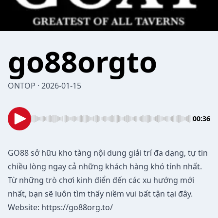
go88orgto
ONTOP · 2026-01-15
00:36
GO88
sở hữu kho tàng nội dung giải trí đa dạng, tự tin
chiều lòng ngay cả những khách hàng khó tính nhất.
Từ những trò chơi kinh điển đến các xu hướng mới
nhất, bạn sẽ luôn tìm thấy niềm vui bất tận tại đây.
Website:
https://go88org.to/