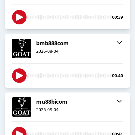
00:39
bmb888com
2026-08-04
00:40
mu88bicom
2026-08-04
00:41