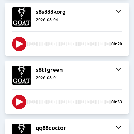
s8s888korg
2026-08-04
00:29
s8t1green
2026-08-01
00:33
qq88doctor