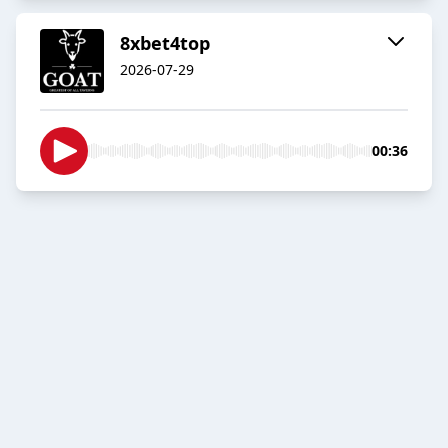
8xbet4top
2026-07-29
00:36