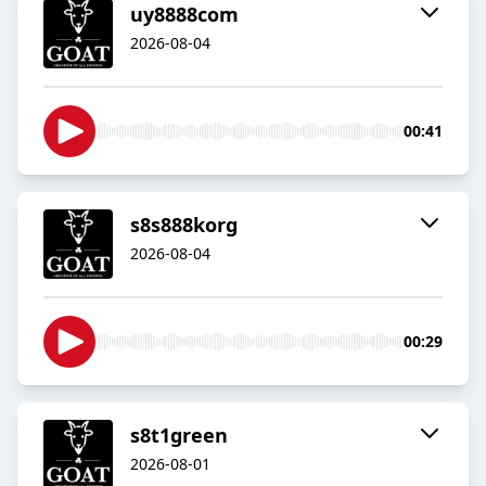
uy8888com
2026-08-04
00:41
s8s888korg
2026-08-04
00:29
s8t1green
2026-08-01