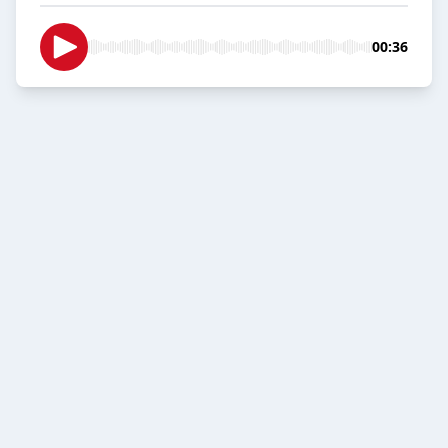
00:36