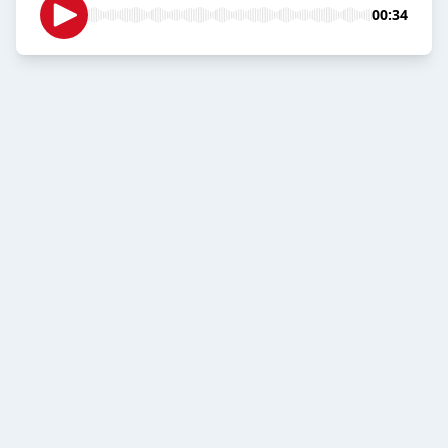
00:34