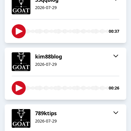
2026-07-29
00:37
kim88blog
2026-07-29
00:26
789ktips
2026-07-29