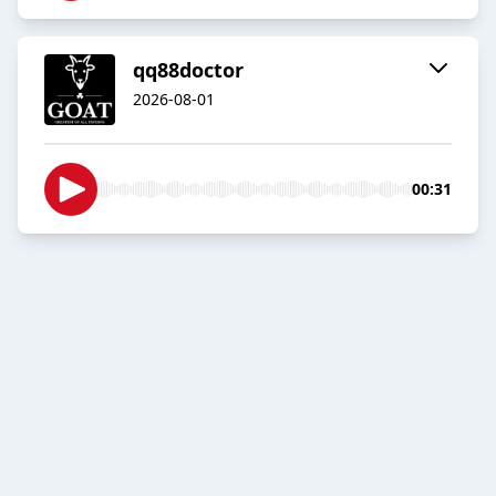
qq88doctor
2026-08-01
00:31