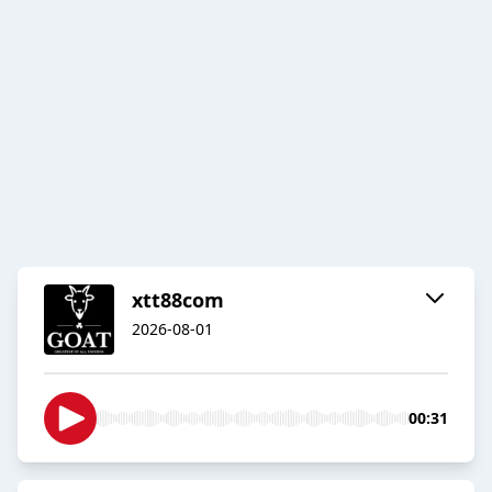
xtt88com
2026-08-01
00:31