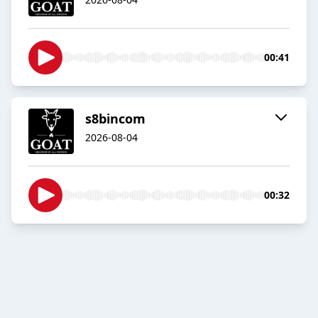
00:41
s8bincom
2026-08-04
00:32