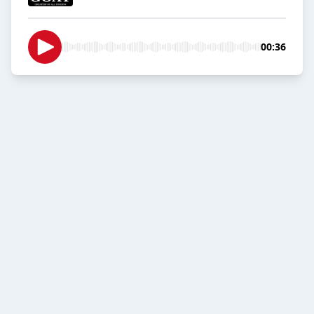
00:36