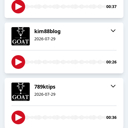
00:37
kim88blog
2026-07-29
00:26
789ktips
2026-07-29
00:36