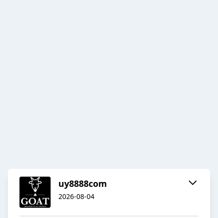
uy8888com
2026-08-04