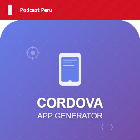
Podcast Peru