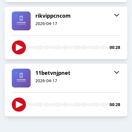
rikvippcncom
2026-04-17
00:28
11betvnjpnet
2026-04-17
00:28