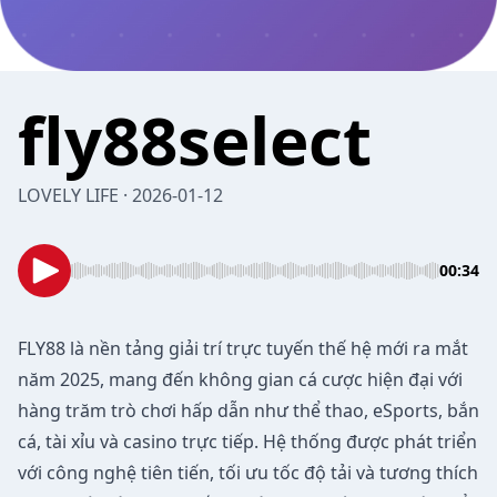
fly88select
LOVELY LIFE · 2026-01-12
00:34
FLY88
là nền tảng giải trí trực tuyến thế hệ mới ra mắt
năm 2025, mang đến không gian cá cược hiện đại với
hàng trăm trò chơi hấp dẫn như thể thao, eSports, bắn
cá, tài xỉu và casino trực tiếp. Hệ thống được phát triển
với công nghệ tiên tiến, tối ưu tốc độ tải và tương thích