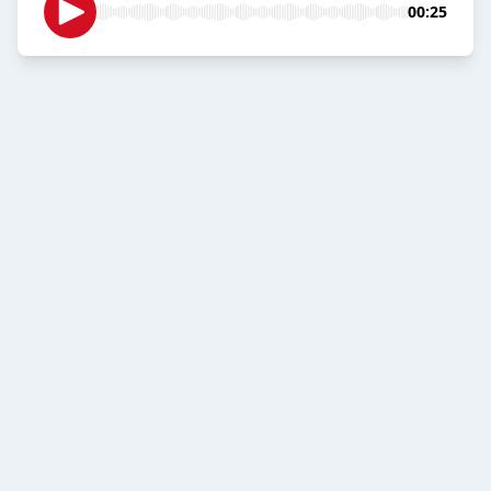
00:25