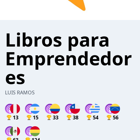
Libros para
Emprendedor
es
LUIS RAMOS
13
15
33
38
54
56