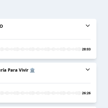
MO
28:03
a Para Vivir 🏛️
26:26