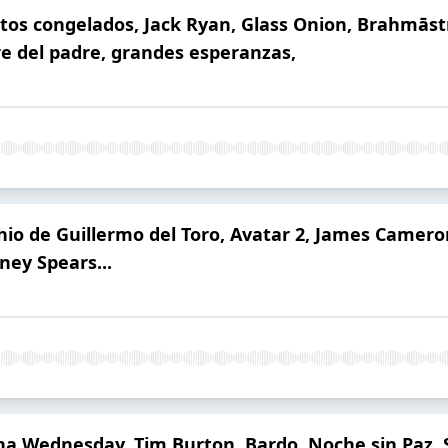
s congelados, Jack Ryan, Glass Onion, Brahmāstra,
e del padre, grandes esperanzas,
o de Guillermo del Toro, Avatar 2, James Cameron
ey Spears...
 Wednesday, Tim Burton, Bardo, Noche sin Paz, Supe