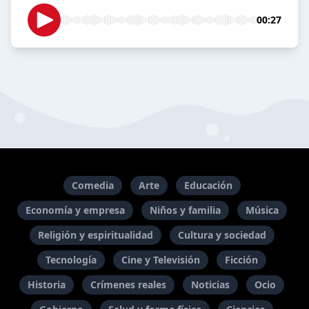
00:27
Comedia
Arte
Educación
Economía y empresa
Niños y familia
Música
Religión y espiritualidad
Cultura y sociedad
Tecnología
Cine y Televisión
Ficción
Historia
Crímenes reales
Noticias
Ocio