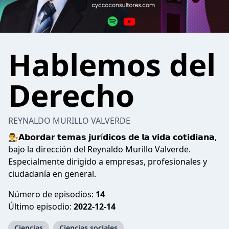
Hablemos del
Derecho
REYNALDO MURILLO VALVERDE
👨‍⚖️𝗔𝗯𝗼𝗿𝗱𝗮𝗿 𝘁𝗲𝗺𝗮𝘀 𝗷𝘂𝗿í𝗱𝗶𝗰𝗼𝘀 𝗱𝗲 𝗹𝗮 𝘃𝗶𝗱𝗮 𝗰𝗼𝘁𝗶𝗱𝗶𝗮𝗻𝗮,
bajo la dirección del Reynaldo Murillo Valverde.
Especialmente dirigido a empresas, profesionales y
ciudadanía en general.
Número de episodios:
14
Último episodio:
2022-12-14
Ciencias
Ciencias sociales