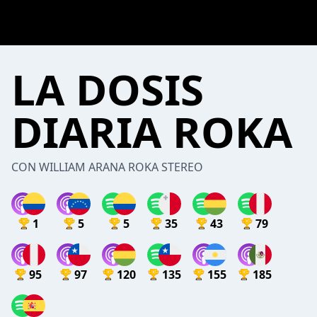
LA DOSIS
DIARIA ROKA
CON WILLIAM ARANA ROKA STEREO
1
5
5
35
43
79
95
97
120
135
155
185