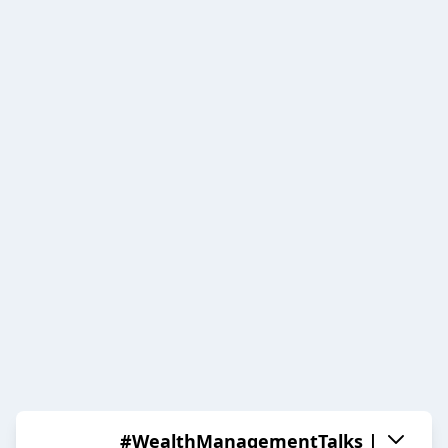
#WealthManagementTalks |