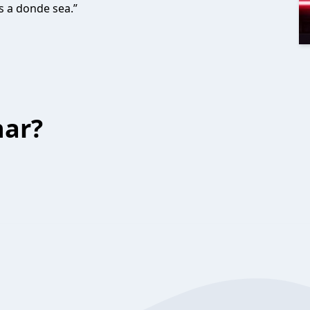
as a donde sea.”
har?