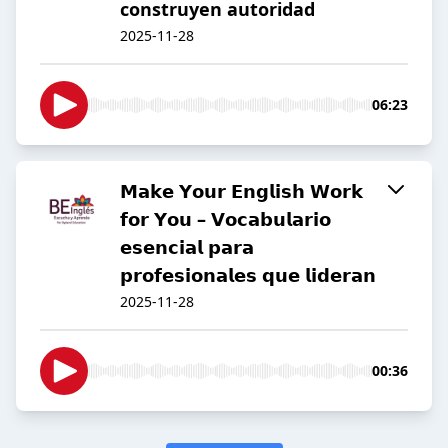
construyen autoridad
2025-11-28
06:23
𝗠𝗮𝗸𝗲 𝗬𝗼𝘂𝗿 𝗘𝗻𝗴𝗹𝗶𝘀𝗵 𝗪𝗼𝗿𝗸
𝗳𝗼𝗿 𝗬𝗼𝘂 – 𝗩𝗼𝗰𝗮𝗯𝘂𝗹𝗮𝗿𝗶𝗼
𝗲𝘀𝗲𝗻𝗰𝗶𝗮𝗹 𝗽𝗮𝗿𝗮
𝗽𝗿𝗼𝗳𝗲𝘀𝗶𝗼𝗻𝗮𝗹𝗲𝘀 𝗾𝘂𝗲 𝗹𝗶𝗱𝗲𝗿𝗮𝗻
2025-11-28
00:36