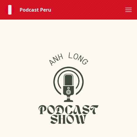
Podcast Peru