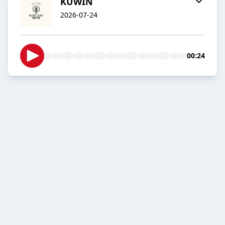
KUWIN
2026-07-24
00:24