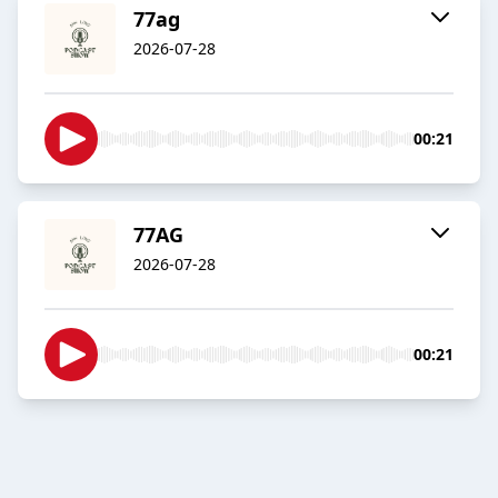
77ag
2026-07-28
00:21
77AG
2026-07-28
00:21