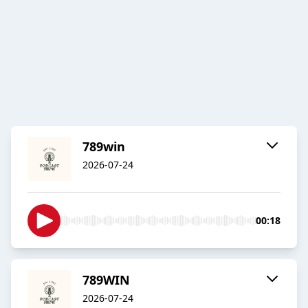
789win
2026-07-24
00:18
789WIN
2026-07-24