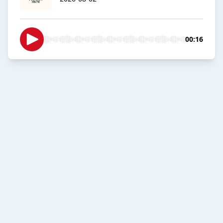
00:16