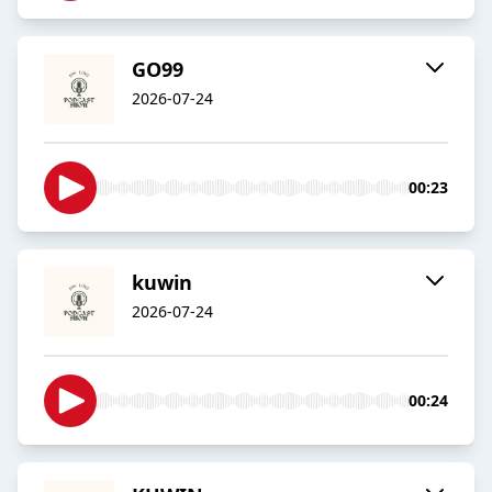
GO99
2026-07-24
00:23
kuwin
2026-07-24
00:24