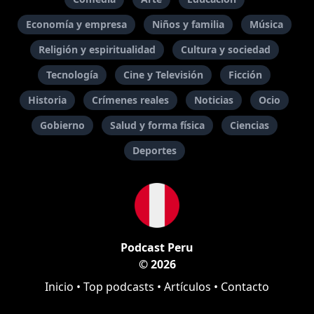
Economía y empresa
Niños y familia
Música
Religión y espiritualidad
Cultura y sociedad
Tecnología
Cine y Televisión
Ficción
Historia
Crímenes reales
Noticias
Ocio
Gobierno
Salud y forma física
Ciencias
Deportes
Podcast Peru
© 2026
Inicio
•
Top podcasts
•
Artículos
•
Contacto