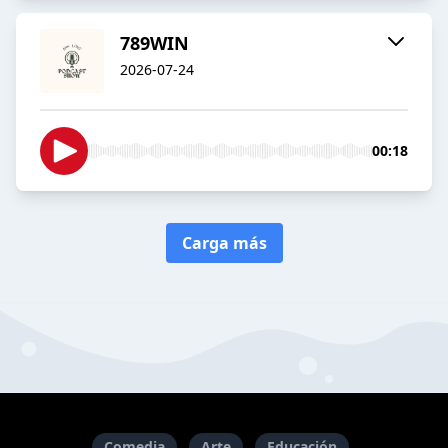
789WIN
2026-07-24
00:18
Carga más
Comedia
Arte
Educación