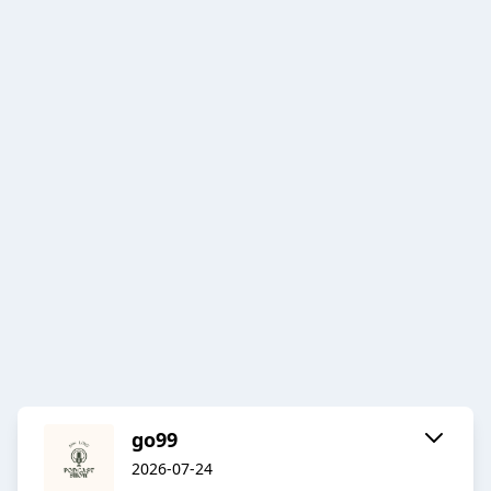
go99
2026-07-24