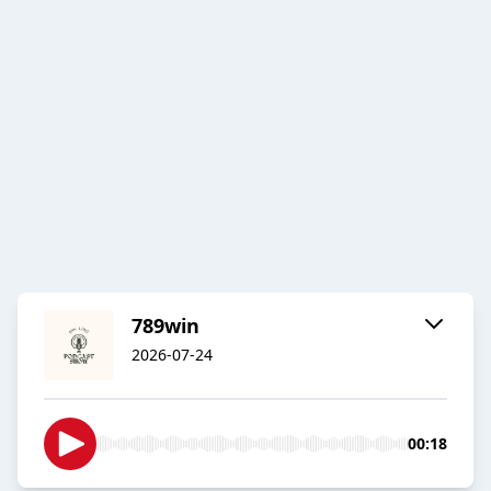
789win
2026-07-24
00:18