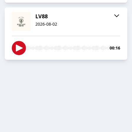
LV88
2026-08-02
00:16