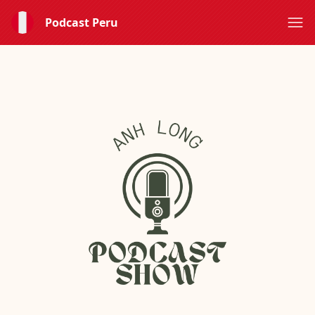
Podcast Peru