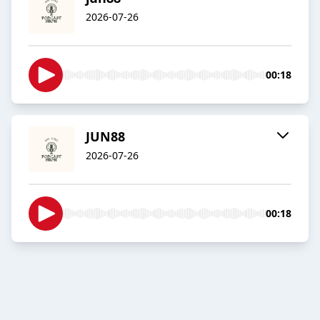
2026-07-26
00:18
JUN88
2026-07-26
00:18