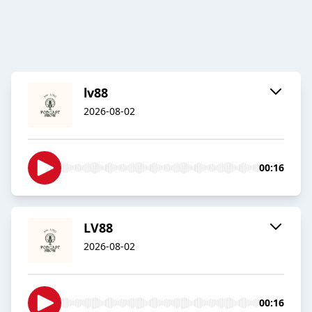
lv88
2026-08-02
00:16
LV88
2026-08-02
00:16