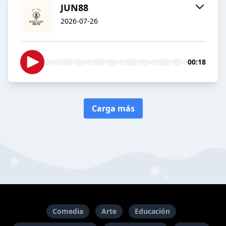
JUN88
2026-07-26
00:18
Carga más
Comedia
Arte
Educación