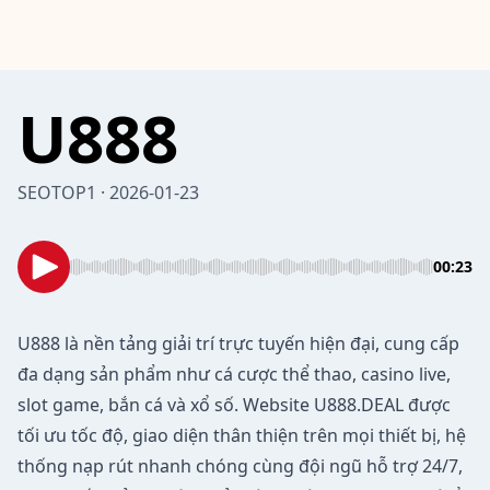
U888
SEOTOP1 · 2026-01-23
00:23
U888
là nền tảng giải trí trực tuyến hiện đại, cung cấp
đa dạng sản phẩm như cá cược thể thao, casino live,
slot game, bắn cá và xổ số. Website U888.DEAL được
tối ưu tốc độ, giao diện thân thiện trên mọi thiết bị, hệ
thống nạp rút nhanh chóng cùng đội ngũ hỗ trợ 24/7,