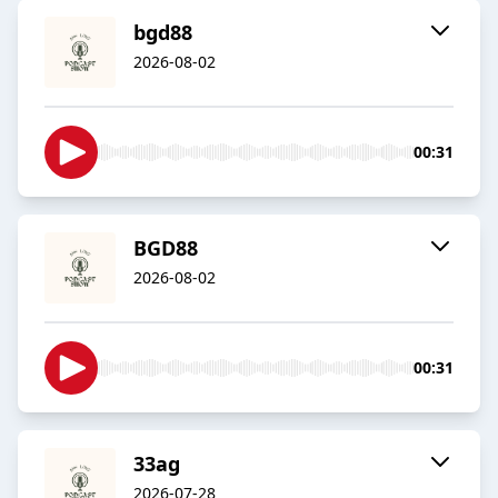
bgd88
2026-08-02
00:31
BGD88
2026-08-02
00:31
33ag
2026-07-28