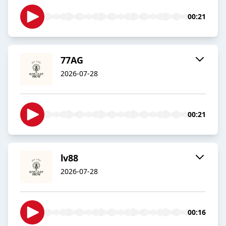
00:21
77AG
2026-07-28
00:21
lv88
2026-07-28
00:16