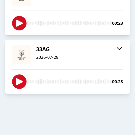
00:23
33AG
2026-07-28
00:23