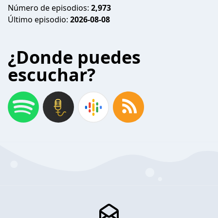
Número de episodios:
2,973
Último episodio:
2026-08-08
¿Donde puedes
escuchar?