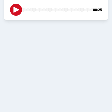
00:25