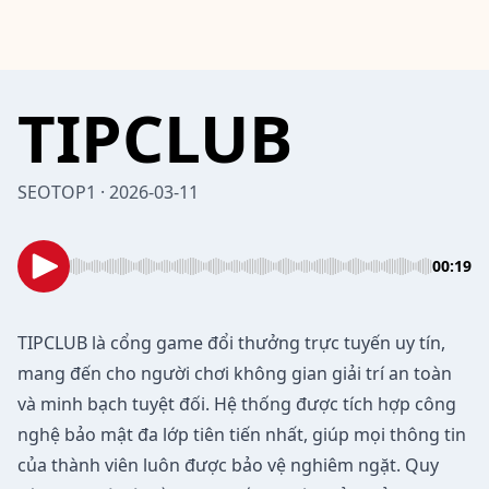
TIPCLUB
SEOTOP1 · 2026-03-11
00:19
TIPCLUB
là cổng game đổi thưởng trực tuyến uy tín,
mang đến cho người chơi không gian giải trí an toàn
và minh bạch tuyệt đối. Hệ thống được tích hợp công
nghệ bảo mật đa lớp tiên tiến nhất, giúp mọi thông tin
của thành viên luôn được bảo vệ nghiêm ngặt. Quy