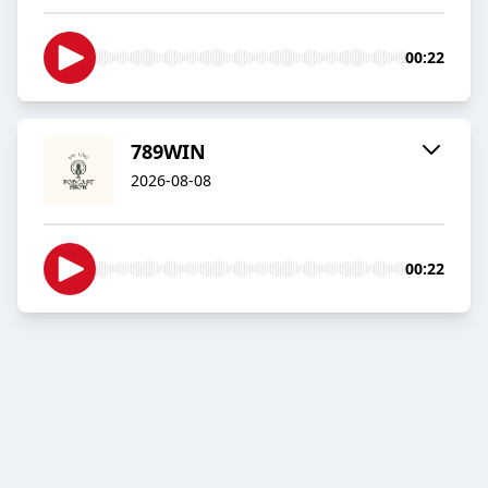
00:22
789WIN
2026-08-08
00:22