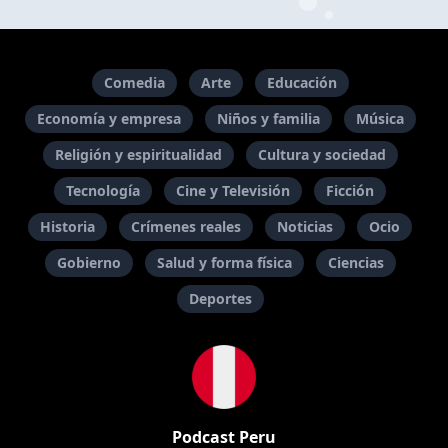
Comedia
Arte
Educación
Economía y empresa
Niños y familia
Música
Religión y espiritualidad
Cultura y sociedad
Tecnología
Cine y Televisión
Ficción
Historia
Crímenes reales
Noticias
Ocio
Gobierno
Salud y forma física
Ciencias
Deportes
Podcast Peru