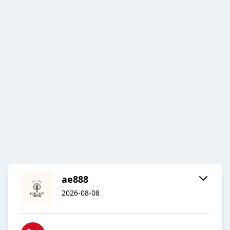
ae888
2026-08-08