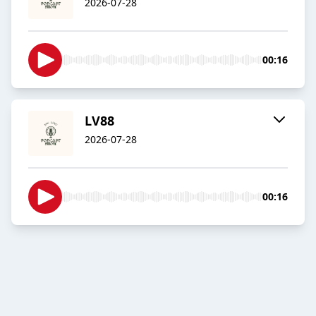
2026-07-28
00:16
LV88
2026-07-28
00:16