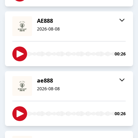
AE888
2026-08-08
00:26
ae888
2026-08-08
00:26