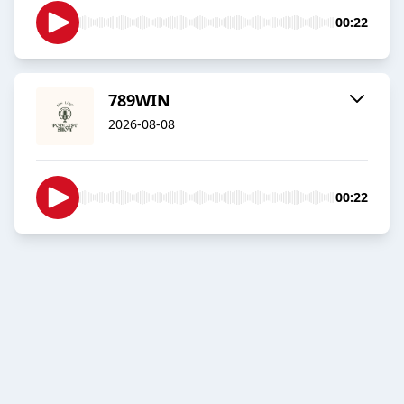
00:22
789WIN
2026-08-08
00:22