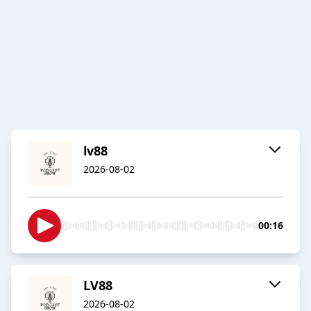
lv88
2026-08-02
00:16
LV88
2026-08-02