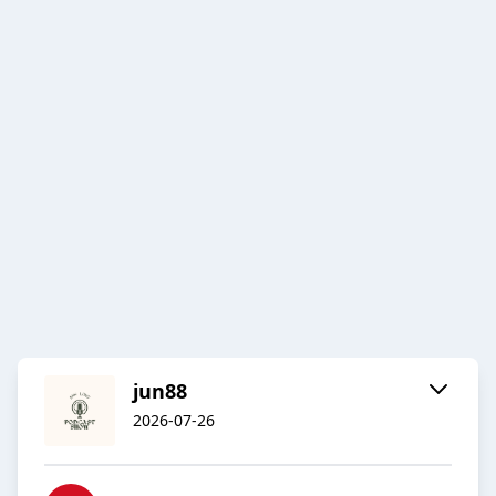
jun88
2026-07-26