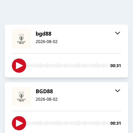
bgd88
2026-08-02
00:31
BGD88
2026-08-02
00:31