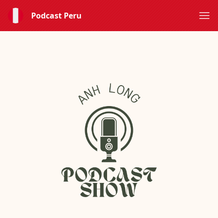
Podcast Peru