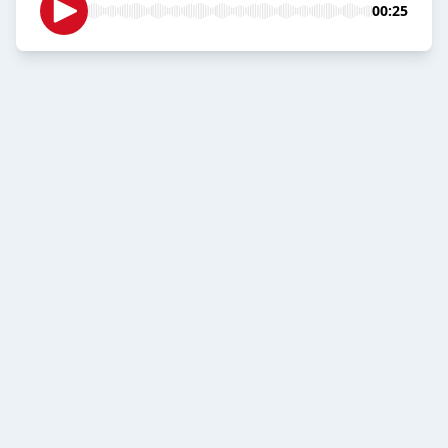
00:25