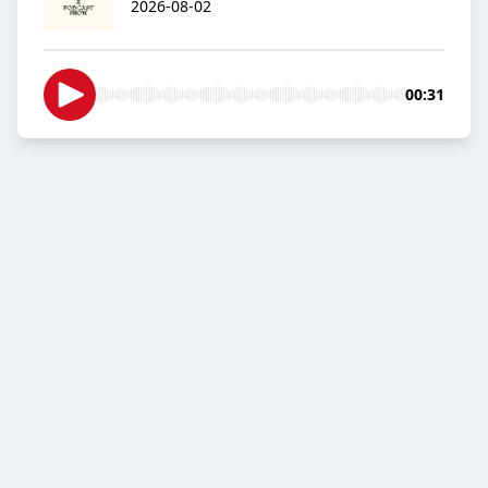
2026-08-02
00:31