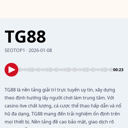
TG88
SEOTOP1 · 2026-01-08
00:23
TG88
là nền tảng giải trí trực tuyến uy tín, xây dựng
theo định hướng lấy người chơi làm trung tâm. Với
casino live chất lượng, cá cược thể thao hấp dẫn và nổ
hũ đa dạng, TG88 mang đến trải nghiệm ổn định trên
mọi thiết bị. Nền tảng đề cao bảo mật, giao dịch rõ