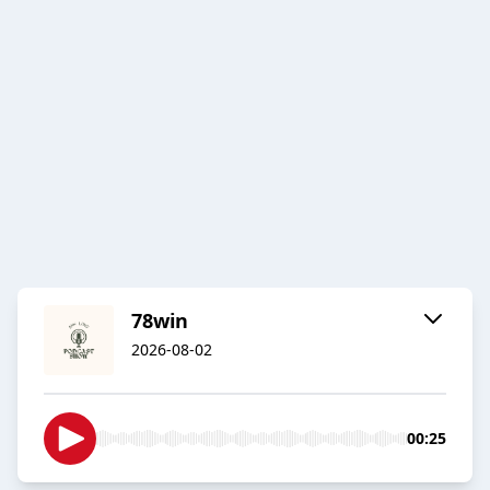
78win
2026-08-02
00:25