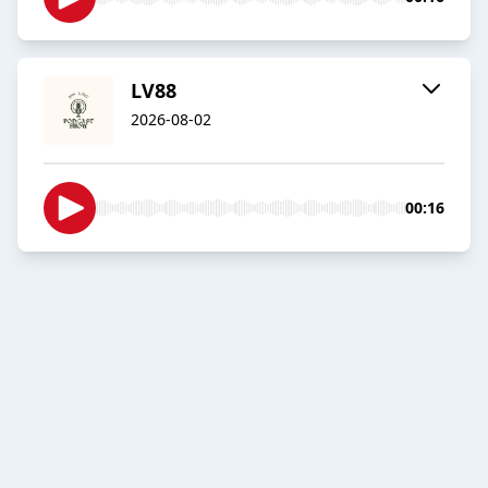
LV88
2026-08-02
00:16