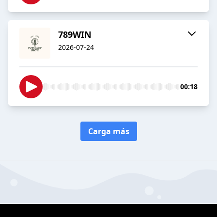
789WIN
2026-07-24
00:18
Carga más