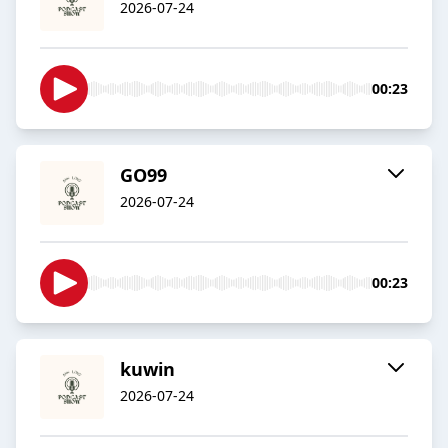
2026-07-24
00:23
GO99
2026-07-24
00:23
kuwin
2026-07-24