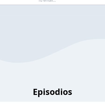
Episodios