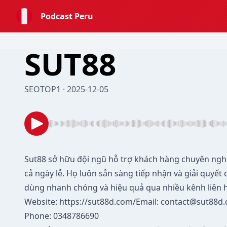
Podcast Peru
SUT88
SEOTOP1 · 2025-12-05
Sut88
sở hữu đội ngũ hỗ trợ khách hàng chuyên nghi
cả ngày lễ. Họ luôn sẵn sàng tiếp nhận và giải quyết
dùng nhanh chóng và hiệu quả qua nhiều kênh liên 
Website:
https://sut88d.com/
Email:
contact@sut88d
Phone: 0348786690