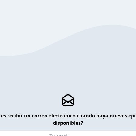
es recibir un correo electrónico cuando haya nuevos ep
disponibles?