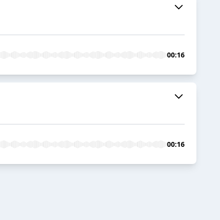
00:16
00:16