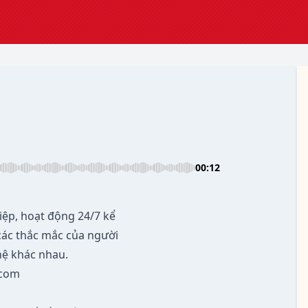
00:12
ệp, hoạt động 24/7 kể
 các thắc mắc của người
hệ khác nhau.
.com