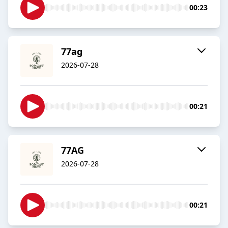
00:23
77ag
2026-07-28
00:21
77AG
2026-07-28
00:21