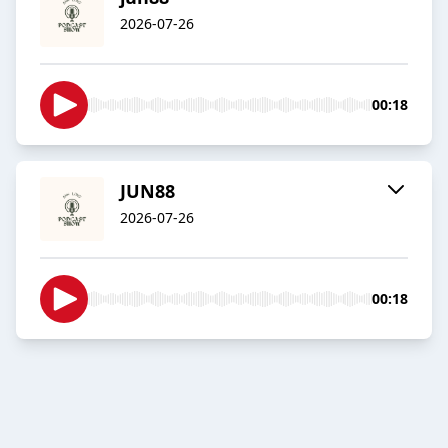
2026-07-26
00:18
JUN88
2026-07-26
00:18