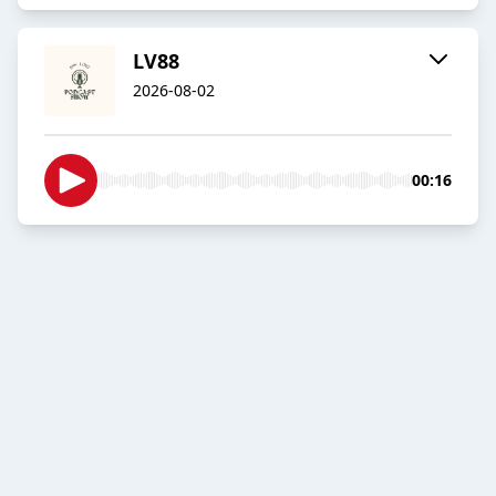
LV88
2026-08-02
00:16