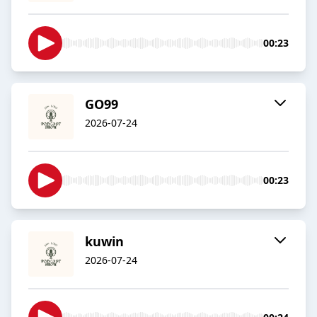
00:23
GO99
2026-07-24
00:23
kuwin
2026-07-24