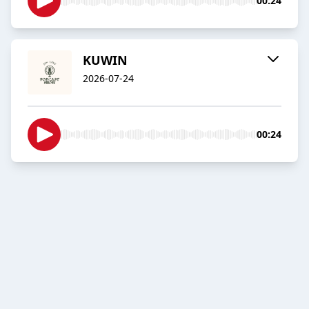
00:24
KUWIN
2026-07-24
00:24